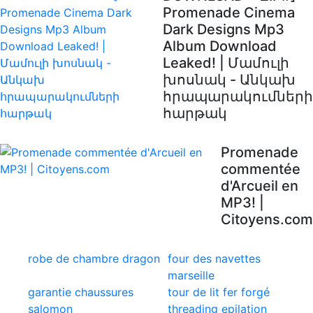
Promenade Cinema
Dark Designs Mp3
Album Download
Leaked! | Մամուլի
խոսնակ - Անկախ
հրապարակումների
հարթակ
Promenade
commentée
d'Arcueil en
MP3! |
Citoyens.com
robe de chambre dragon
four des navettes
marseille
garantie chaussures
tour de lit fer forgé
salomon
threading epilation