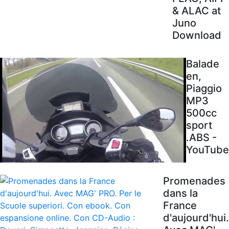
& ALAC at
Juno
Download
Balade
en,
Piaggio
MP3
500cc
sport
.ABS -
YouTube
Promenades
dans la
France
d'aujourd'hui.