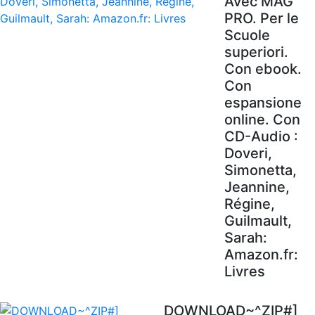
Avec MAG'
PRO. Per le
Scuole
superiori.
Con ebook.
Con
espansione
online. Con
CD-Audio :
Doveri,
Simonetta,
Jeannine,
Régine,
Guilmault,
Sarah:
Amazon.fr:
Livres
DOWNLOAD~^ZIP#]