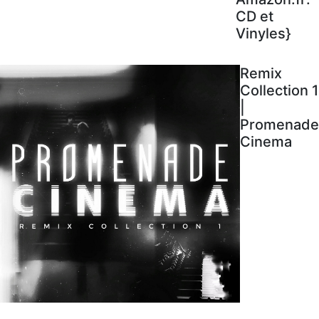
CD et
Vinyles}
Remix
Collection 1
|
Promenade
Cinema