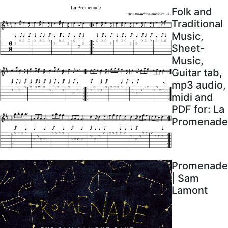
Folk and
Traditional
Music,
Sheet-
Music,
Guitar tab,
mp3 audio,
midi and
PDF for: La
Promenade
Promenade
| Sam
Lamont