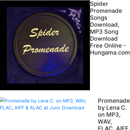
Spider
Promenade
Songs
Download,
MP3 Song
Download
Free Online -
Hungama.com
Promenade
by Lena C.
on MP3,
WAV,
FLAC, AIFF