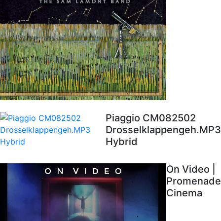
Piaggio CM082502
Drosselklappengeh.MP3
Hybrid
On Video |
Promenade
Cinema