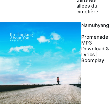
allées du
cimetière
Namuhyang
-
Promenade
MP3
Download &
Lyrics |
Boomplay