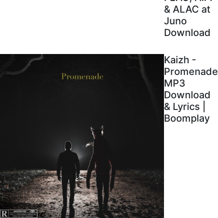
& ALAC at
Juno
Download
Kaizh -
Promenade
MP3
Download
& Lyrics |
Boomplay