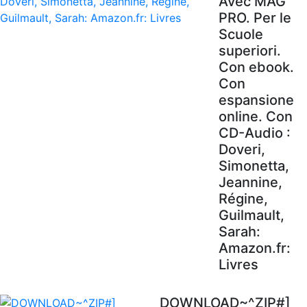
Avec MAG'
PRO. Per le
Scuole
superiori.
Con ebook.
Con
espansione
online. Con
CD-Audio :
Doveri,
Simonetta,
Jeannine,
Régine,
Guilmault,
Sarah:
Amazon.fr:
Livres
DOWNLOAD~^ZIP#]