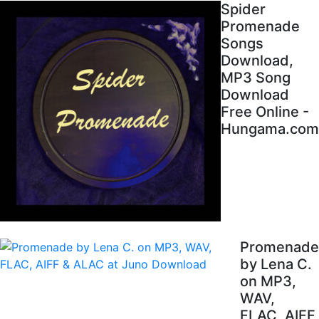
Spider
Promenade
Songs
Download,
MP3 Song
Download
Free Online -
Hungama.com
Promenade
by Lena C.
on MP3,
WAV,
FLAC, AIFF