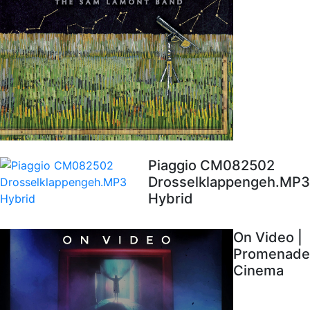
Piaggio CM082502
Drosselklappengeh.MP3
Hybrid
On Video |
Promenade
Cinema