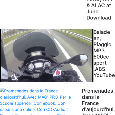
& ALAC at
Juno
Download
Balade
en,
Piaggio
MP3
500cc
sport
.ABS -
YouTube
Promenades
dans la
France
d'aujourd'hui.