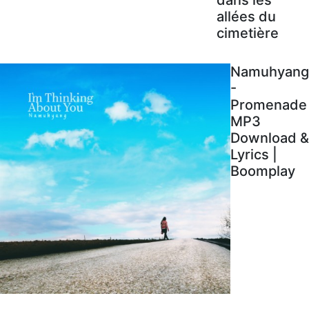
allées du
cimetière
Namuhyang
-
Promenade
MP3
Download &
Lyrics |
Boomplay