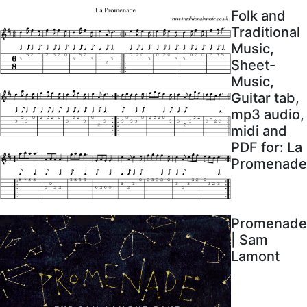
Folk and
Traditional
Music,
Sheet-
Music,
Guitar tab,
mp3 audio,
midi and
PDF for: La
Promenade
Promenade
| Sam
Lamont