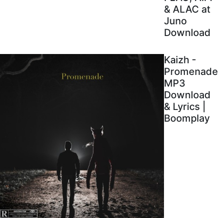
& ALAC at
Juno
Download
Kaizh -
Promenade
MP3
Download
& Lyrics |
Boomplay