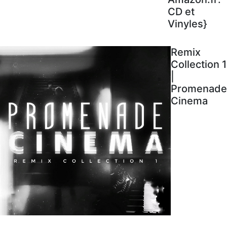
CD et
Vinyles}
Remix
Collection 1
|
Promenade
Cinema