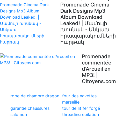
Promenade Cinema
Dark Designs Mp3
Album Download
Leaked! | Մամուլի
խոսնակ - Անկախ
հրապարակումների
հարթակ
Promenade
commentée
d'Arcueil en
MP3! |
Citoyens.com
robe de chambre dragon
four des navettes
marseille
garantie chaussures
tour de lit fer forgé
salomon
threading epilation