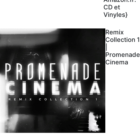
CD et
Vinyles}
Remix
Collection 1
|
Promenade
Cinema