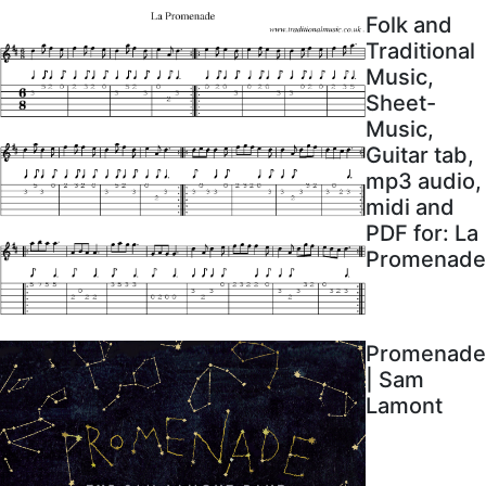
Folk and
Traditional
Music,
Sheet-
Music,
Guitar tab,
mp3 audio,
midi and
PDF for: La
Promenade
Promenade
| Sam
Lamont