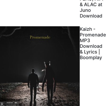
& ALAC at
Juno
Download
Kaizh -
Promenade
MP3
Download
& Lyrics |
Boomplay