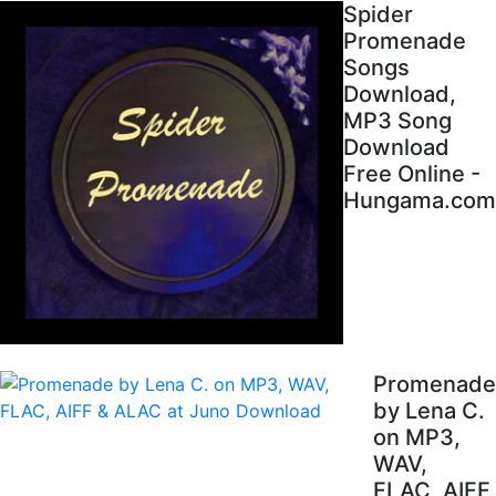
Spider
Promenade
Songs
Download,
MP3 Song
Download
Free Online -
Hungama.com
Promenade
by Lena C.
on MP3,
WAV,
FLAC, AIFF