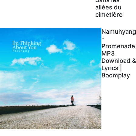
allées du
cimetière
Namuhyang
-
Promenade
MP3
Download &
Lyrics |
Boomplay