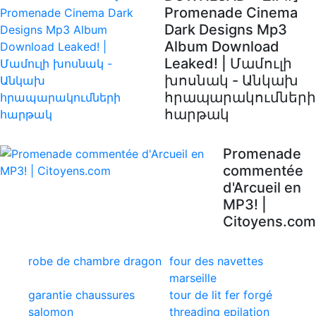
Promenade Cinema
Dark Designs Mp3
Album Download
Leaked! | Մամուլի
խոսնակ - Անկախ
հրապարակումների
հարթակ
Promenade
commentée
d'Arcueil en
MP3! |
Citoyens.com
robe de chambre dragon
four des navettes
marseille
garantie chaussures
tour de lit fer forgé
salomon
threading epilation