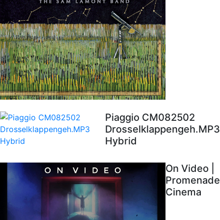
Piaggio CM082502
Drosselklappengeh.MP3
Hybrid
On Video |
Promenade
Cinema