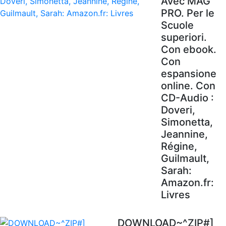
Avec MAG'
PRO. Per le
Scuole
superiori.
Con ebook.
Con
espansione
online. Con
CD-Audio :
Doveri,
Simonetta,
Jeannine,
Régine,
Guilmault,
Sarah:
Amazon.fr:
Livres
DOWNLOAD~^ZIP#]