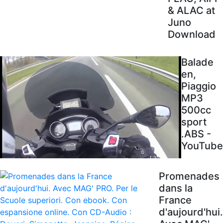
& ALAC at
Juno
Download
Balade
en,
Piaggio
MP3
500cc
sport
.ABS -
YouTube
Promenades
dans la
France
d'aujourd'hui.