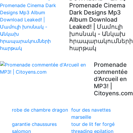
Promenade Cinema
Dark Designs Mp3
Album Download
Leaked! | Մամուլի
խոսնակ - Անկախ
հրապարակումների
հարթակ
Promenade
commentée
d'Arcueil en
MP3! |
Citoyens.com
robe de chambre dragon
four des navettes
marseille
garantie chaussures
tour de lit fer forgé
salomon
threading epilation