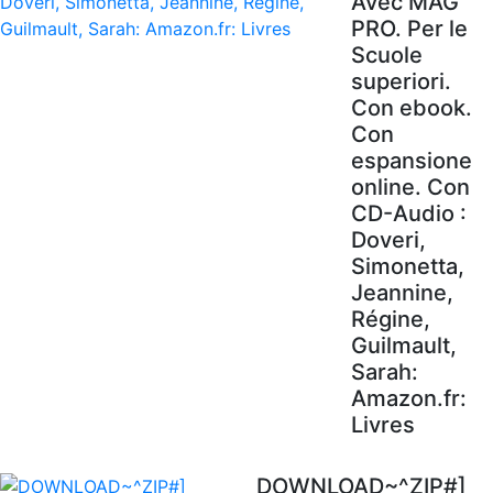
Avec MAG'
PRO. Per le
Scuole
superiori.
Con ebook.
Con
espansione
online. Con
CD-Audio :
Doveri,
Simonetta,
Jeannine,
Régine,
Guilmault,
Sarah:
Amazon.fr:
Livres
DOWNLOAD~^ZIP#]