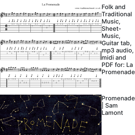
Folk and
Traditional
Music,
Sheet-
Music,
Guitar tab,
mp3 audio,
midi and
PDF for: La
Promenade
Promenade
| Sam
Lamont