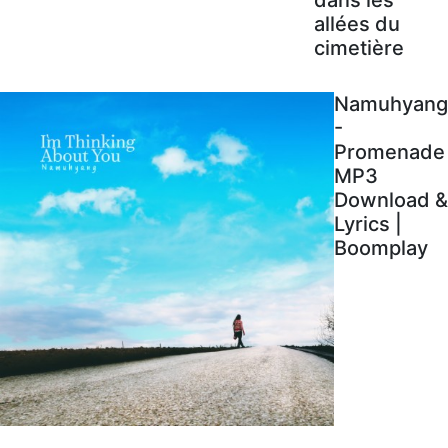
allées du
cimetière
Namuhyang
-
Promenade
MP3
Download &
Lyrics |
Boomplay