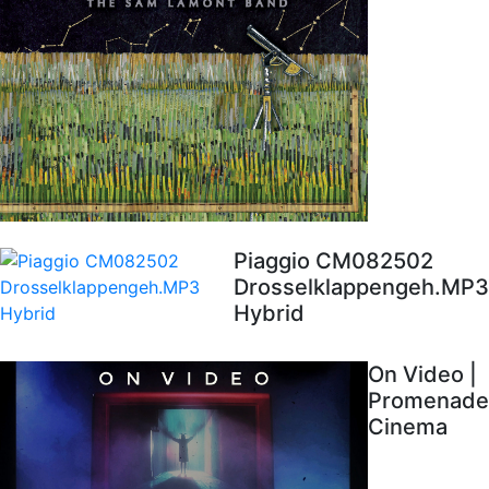
Piaggio CM082502
Drosselklappengeh.MP3
Hybrid
On Video |
Promenade
Cinema