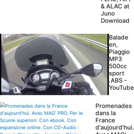
& ALAC at
Juno
Download
Balade
en,
Piaggio
MP3
500cc
sport
.ABS -
YouTube
Promenades
dans la
France
d'aujourd'hui.