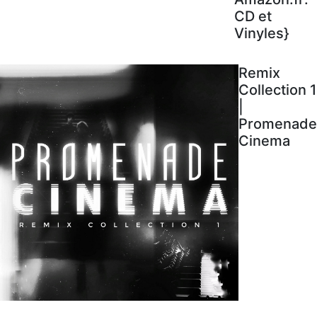
CD et
Vinyles}
Remix
Collection 1
|
Promenade
Cinema