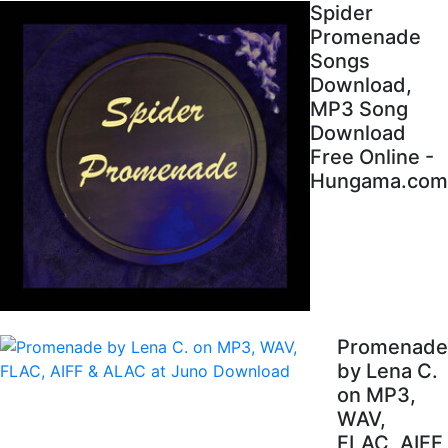
Spider
Promenade
Songs
Download,
MP3 Song
Download
Free Online -
Hungama.com
Promenade
by Lena C.
on MP3,
WAV,
FLAC, AIFF