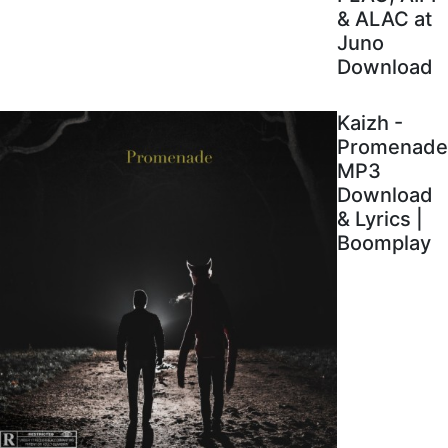
& ALAC at
Juno
Download
Kaizh -
Promenade
MP3
Download
& Lyrics |
Boomplay