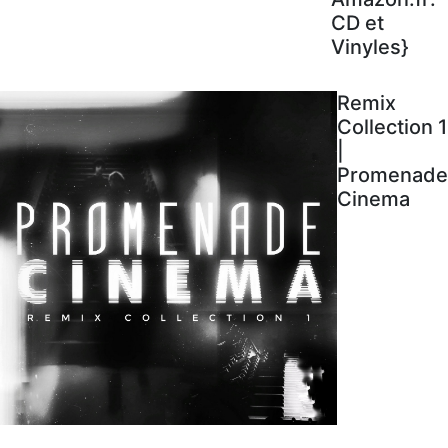
CD et
Vinyles}
Remix
Collection 1
|
Promenade
Cinema