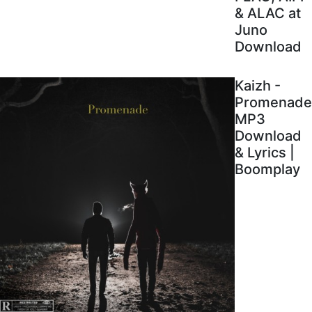
& ALAC at
Juno
Download
Kaizh -
Promenade
MP3
Download
& Lyrics |
Boomplay