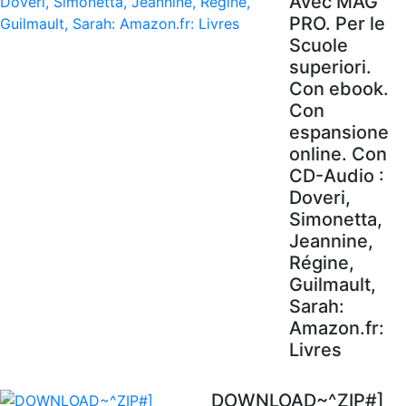
Avec MAG'
PRO. Per le
Scuole
superiori.
Con ebook.
Con
espansione
online. Con
CD-Audio :
Doveri,
Simonetta,
Jeannine,
Régine,
Guilmault,
Sarah:
Amazon.fr:
Livres
DOWNLOAD~^ZIP#]