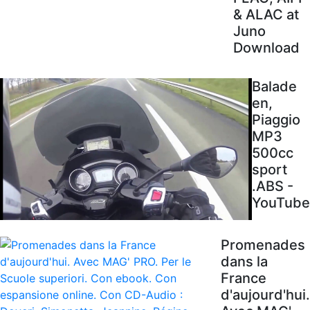
& ALAC at
Juno
Download
Balade
en,
Piaggio
MP3
500cc
sport
.ABS -
YouTube
Promenades
dans la
France
d'aujourd'hui.