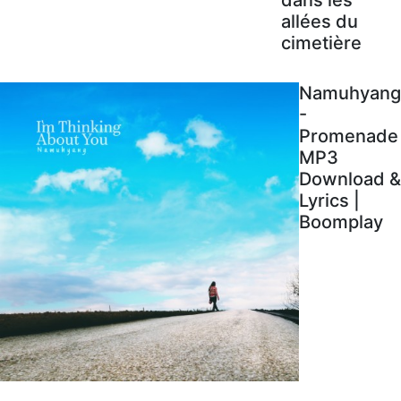
allées du
cimetière
Namuhyang
-
Promenade
MP3
Download &
Lyrics |
Boomplay