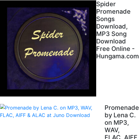
Spider
Promenade
Songs
Download,
MP3 Song
Download
Free Online -
Hungama.com
Promenade
by Lena C.
on MP3,
WAV,
FLAC, AIFF