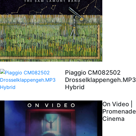
Piaggio CM082502
Drosselklappengeh.MP3
Hybrid
On Video |
Promenade
Cinema