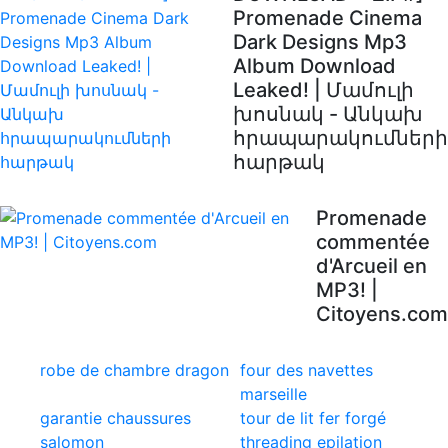
Promenade Cinema
Dark Designs Mp3
Album Download
Leaked! | Մամուլի
խոսնակ - Անկախ
հրապարակումների
հարթակ
Promenade
commentée
d'Arcueil en
MP3! |
Citoyens.com
robe de chambre dragon
four des navettes
marseille
garantie chaussures
tour de lit fer forgé
salomon
threading epilation