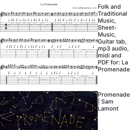
Folk and
Traditional
Music,
Sheet-
Music,
Guitar tab,
mp3 audio,
midi and
PDF for: La
Promenade
Promenade
| Sam
Lamont