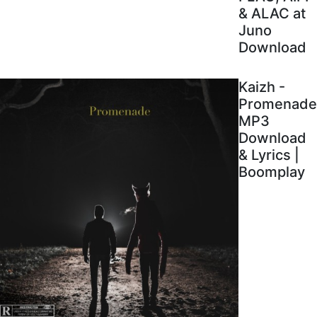
& ALAC at
Juno
Download
Kaizh -
Promenade
MP3
Download
& Lyrics |
Boomplay