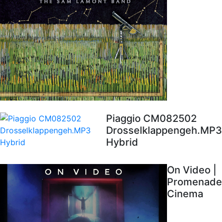
Piaggio CM082502
Drosselklappengeh.MP3
Hybrid
On Video |
Promenade
Cinema