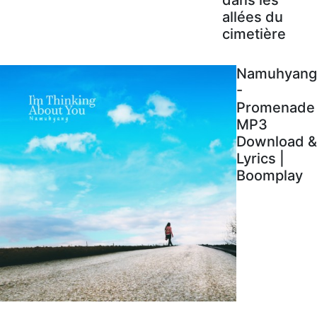
allées du
cimetière
Namuhyang
-
Promenade
MP3
Download &
Lyrics |
Boomplay