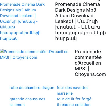
Promenade Cinema
Dark Designs Mp3
Album Download
Leaked! | Մամուլի
խոսնակ - Անկախ
հրապարակումների
հարթակ
Promenade
commentée
d'Arcueil en
MP3! |
Citoyens.com
robe de chambre dragon
four des navettes
marseille
garantie chaussures
tour de lit fer forgé
salomon
threading epilation