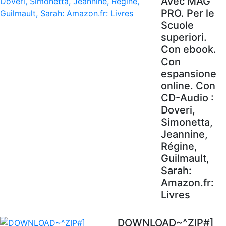
Avec MAG'
PRO. Per le
Scuole
superiori.
Con ebook.
Con
espansione
online. Con
CD-Audio :
Doveri,
Simonetta,
Jeannine,
Régine,
Guilmault,
Sarah:
Amazon.fr:
Livres
DOWNLOAD~^ZIP#]