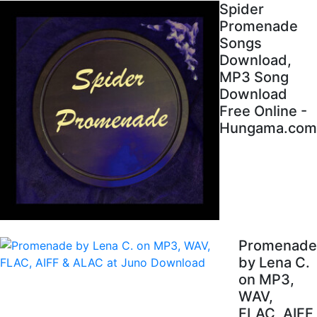
Spider
Promenade
Songs
Download,
MP3 Song
Download
Free Online -
Hungama.com
Promenade
by Lena C.
on MP3,
WAV,
FLAC, AIFF