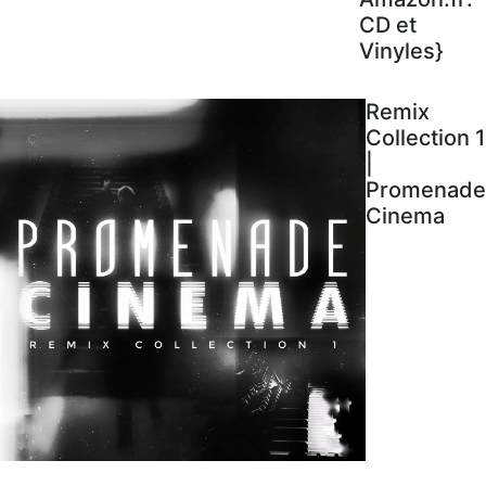
CD et
Vinyles}
Remix
Collection 1
|
Promenade
Cinema