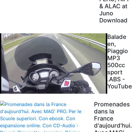
& ALAC at
Juno
Download
Balade
en,
Piaggio
MP3
500cc
sport
.ABS -
YouTube
Promenades
dans la
France
d'aujourd'hui.