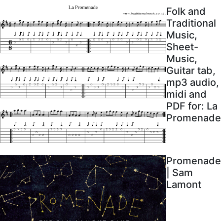
Folk and
Traditional
Music,
Sheet-
Music,
Guitar tab,
mp3 audio,
midi and
PDF for: La
Promenade
Promenade
| Sam
Lamont