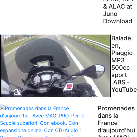
& ALAC at
Juno
Download
Balade
en,
Piaggio
MP3
500cc
sport
.ABS -
YouTube
Promenades
dans la
France
d'aujourd'hui.