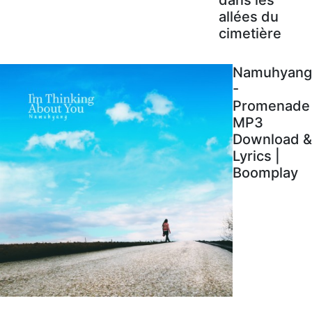
allées du
cimetière
Namuhyang
-
Promenade
MP3
Download &
Lyrics |
Boomplay