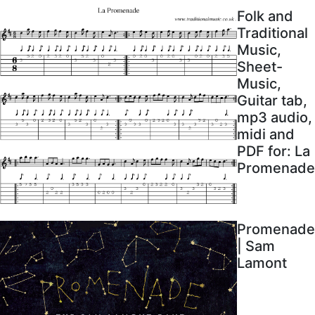
Folk and
Traditional
Music,
Sheet-
Music,
Guitar tab,
mp3 audio,
midi and
PDF for: La
Promenade
Promenade
| Sam
Lamont