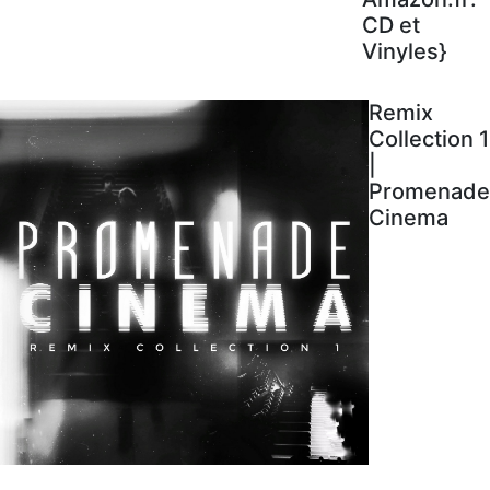
CD et
Vinyles}
Remix
Collection 1
|
Promenade
Cinema