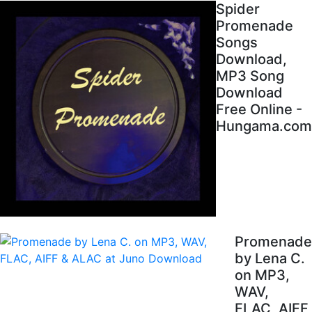
Spider
Promenade
Songs
Download,
MP3 Song
Download
Free Online -
Hungama.com
Promenade
by Lena C.
on MP3,
WAV,
FLAC, AIFF