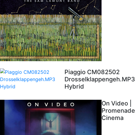
Piaggio CM082502
Drosselklappengeh.MP3
Hybrid
On Video |
Promenade
Cinema