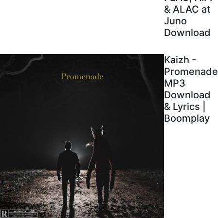
& ALAC at
Juno
Download
Kaizh -
Promenade
MP3
Download
& Lyrics |
Boomplay