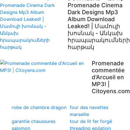
Promenade Cinema
Dark Designs Mp3
Album Download
Leaked! | Մամուլի
խոսնակ - Անկախ
հրապարակումների
հարթակ
Promenade
commentée
d'Arcueil en
MP3! |
Citoyens.com
robe de chambre dragon
four des navettes
marseille
garantie chaussures
tour de lit fer forgé
salomon
threading epilation