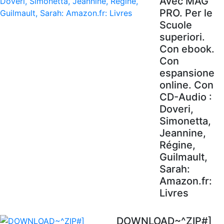
Avec MAG'
PRO. Per le
Scuole
superiori.
Con ebook.
Con
espansione
online. Con
CD-Audio :
Doveri,
Simonetta,
Jeannine,
Régine,
Guilmault,
Sarah:
Amazon.fr:
Livres
DOWNLOAD~^ZIP#]