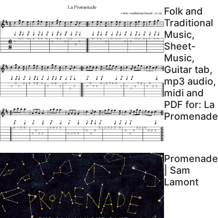
Folk and
Traditional
Music,
Sheet-
Music,
Guitar tab,
mp3 audio,
midi and
PDF for: La
Promenade
Promenade
| Sam
Lamont