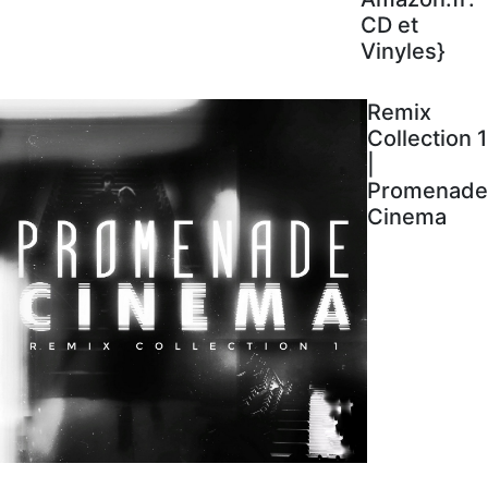
CD et
Vinyles}
Remix
Collection 1
|
Promenade
Cinema