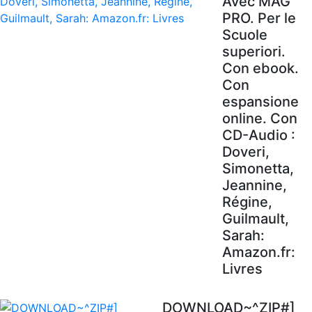
Avec MAG'
PRO. Per le
Scuole
superiori.
Con ebook.
Con
espansione
online. Con
CD-Audio :
Doveri,
Simonetta,
Jeannine,
Régine,
Guilmault,
Sarah:
Amazon.fr:
Livres
DOWNLOAD~^ZIP#]