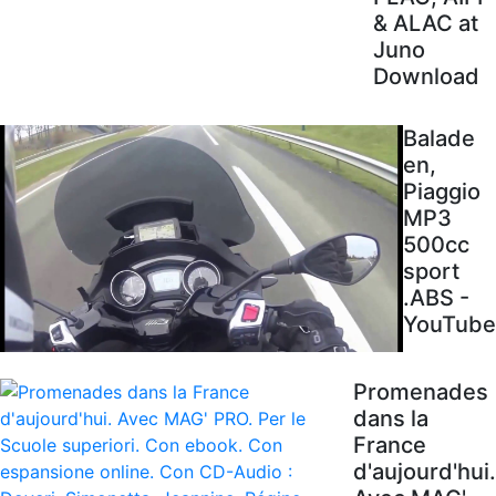
& ALAC at
Juno
Download
Balade
en,
Piaggio
MP3
500cc
sport
.ABS -
YouTube
Promenades
dans la
France
d'aujourd'hui.