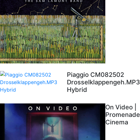
Piaggio CM082502
Drosselklappengeh.MP3
Hybrid
On Video |
Promenade
Cinema