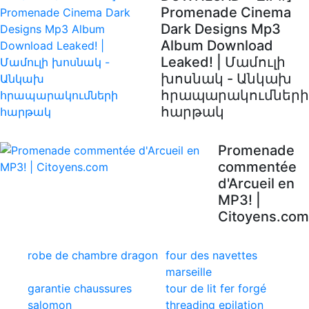
Promenade Cinema
Dark Designs Mp3
Album Download
Leaked! | Մամուլի
խոսնակ - Անկախ
հրապարակումների
հարթակ
Promenade
commentée
d'Arcueil en
MP3! |
Citoyens.com
robe de chambre dragon
four des navettes
marseille
garantie chaussures
tour de lit fer forgé
salomon
threading epilation