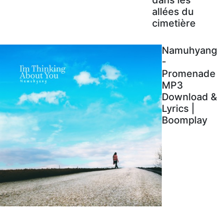
allées du
cimetière
Namuhyang
-
Promenade
MP3
Download &
Lyrics |
Boomplay