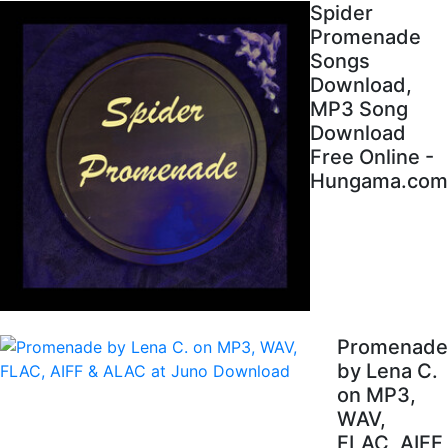
Spider
Promenade
Songs
Download,
MP3 Song
Download
Free Online -
Hungama.com
Promenade
by Lena C.
on MP3,
WAV,
FLAC, AIFF