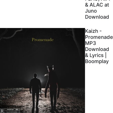
& ALAC at
Juno
Download
Kaizh -
Promenade
MP3
Download
& Lyrics |
Boomplay