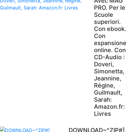
Avec MAG'
PRO. Per le
Scuole
superiori.
Con ebook.
Con
espansione
online. Con
CD-Audio :
Doveri,
Simonetta,
Jeannine,
Régine,
Guilmault,
Sarah:
Amazon.fr:
Livres
DOWNLOAD~^ZIP#]