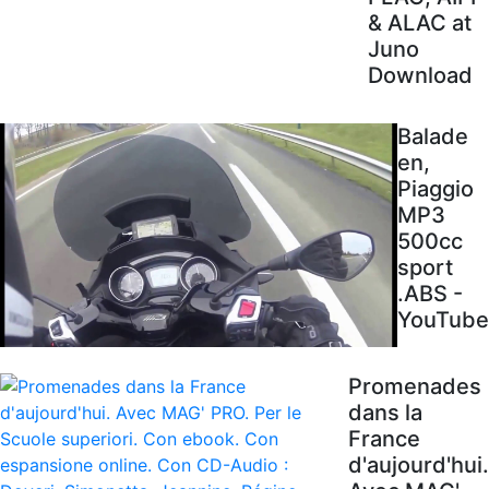
& ALAC at
Juno
Download
Balade
en,
Piaggio
MP3
500cc
sport
.ABS -
YouTube
Promenades
dans la
France
d'aujourd'hui.