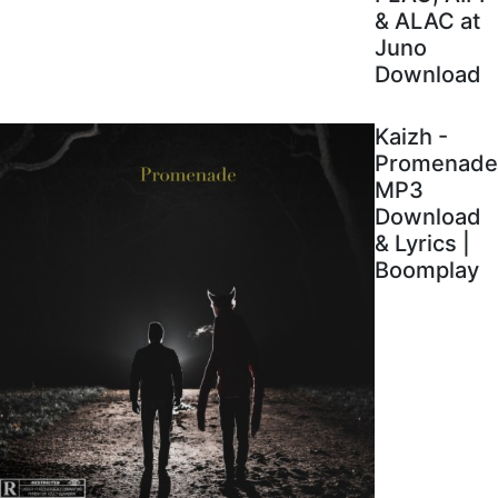
& ALAC at
Juno
Download
Kaizh -
Promenade
MP3
Download
& Lyrics |
Boomplay