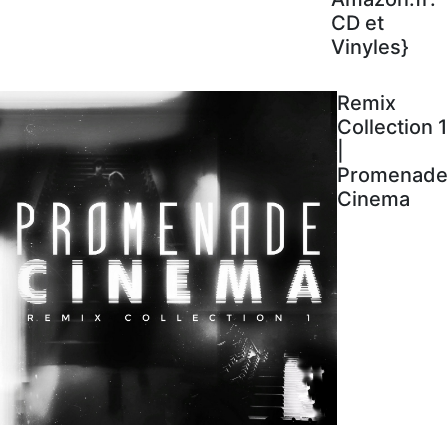
CD et
Vinyles}
Remix
Collection 1
|
Promenade
Cinema