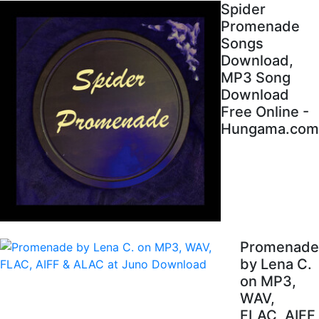
Spider
Promenade
Songs
Download,
MP3 Song
Download
Free Online -
Hungama.com
Promenade
by Lena C.
on MP3,
WAV,
FLAC, AIFF