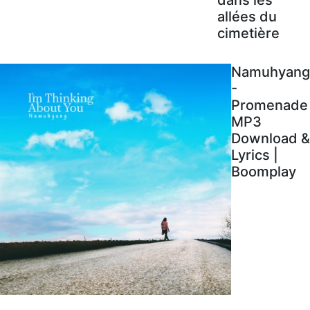
allées du
cimetière
Namuhyang
-
Promenade
MP3
Download &
Lyrics |
Boomplay