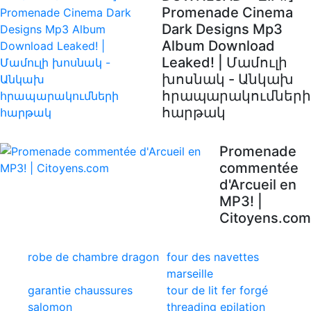
Promenade Cinema
Dark Designs Mp3
Album Download
Leaked! | Մամուլի
խոսնակ - Անկախ
հրապարակումների
հարթակ
Promenade
commentée
d'Arcueil en
MP3! |
Citoyens.com
robe de chambre dragon
four des navettes
marseille
garantie chaussures
tour de lit fer forgé
salomon
threading epilation