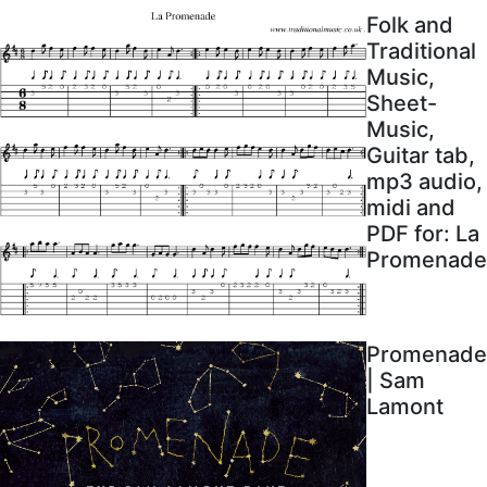
Folk and
Traditional
Music,
Sheet-
Music,
Guitar tab,
mp3 audio,
midi and
PDF for: La
Promenade
Promenade
| Sam
Lamont