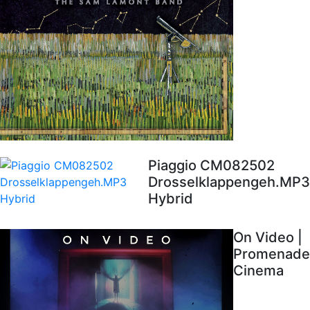
Piaggio CM082502
Drosselklappengeh.MP3
Hybrid
On Video |
Promenade
Cinema