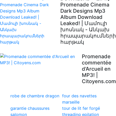
Promenade Cinema
Dark Designs Mp3
Album Download
Leaked! | Մամուլի
խոսնակ - Անկախ
հրապարակումների
հարթակ
Promenade
commentée
d'Arcueil en
MP3! |
Citoyens.com
robe de chambre dragon
four des navettes
marseille
garantie chaussures
tour de lit fer forgé
salomon
threading epilation