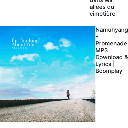
allées du
cimetière
Namuhyang
-
Promenade
MP3
Download &
Lyrics |
Boomplay