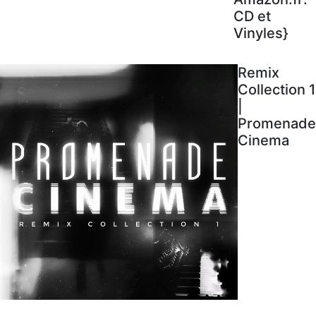
CD et
Vinyles}
Remix
Collection 1
|
Promenade
Cinema