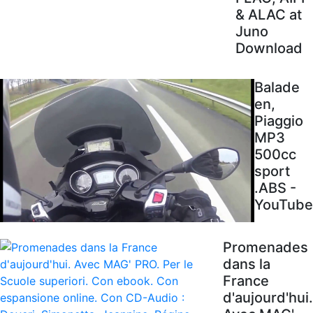
& ALAC at
Juno
Download
Balade
en,
Piaggio
MP3
500cc
sport
.ABS -
YouTube
Promenades
dans la
France
d'aujourd'hui.