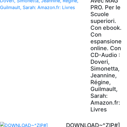
Avec MAG'
PRO. Per le
Scuole
superiori.
Con ebook.
Con
espansione
online. Con
CD-Audio :
Doveri,
Simonetta,
Jeannine,
Régine,
Guilmault,
Sarah:
Amazon.fr:
Livres
DOWNLOAD~^ZIP#]