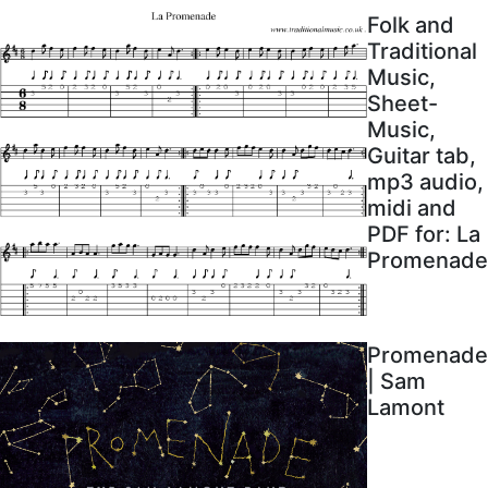
Folk and
Traditional
Music,
Sheet-
Music,
Guitar tab,
mp3 audio,
midi and
PDF for: La
Promenade
Promenade
| Sam
Lamont