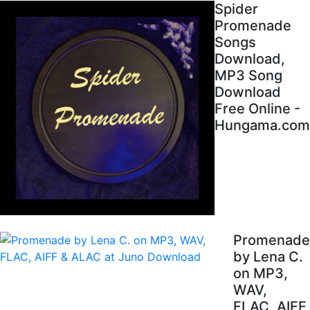
Spider
Promenade
Songs
Download,
MP3 Song
Download
Free Online -
Hungama.com
Promenade
by Lena C.
on MP3,
WAV,
FLAC, AIFF