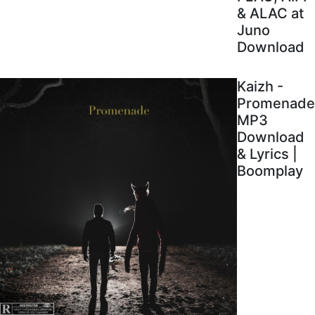
& ALAC at
Juno
Download
Kaizh -
Promenade
MP3
Download
& Lyrics |
Boomplay