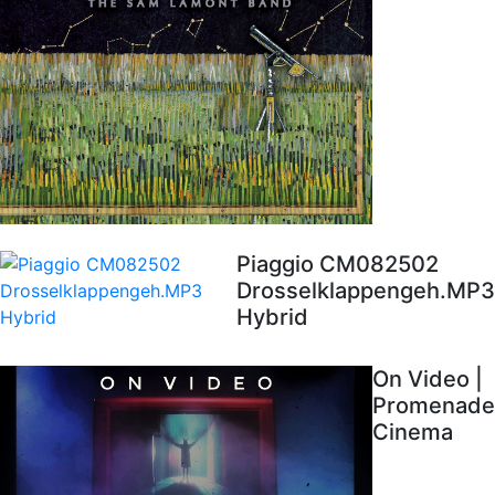
Piaggio CM082502
Drosselklappengeh.MP3
Hybrid
On Video |
Promenade
Cinema