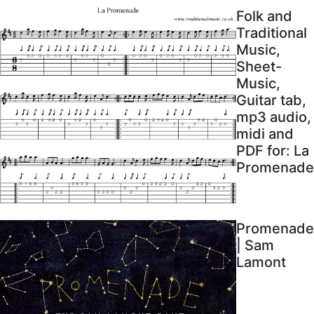
Folk and
Traditional
Music,
Sheet-
Music,
Guitar tab,
mp3 audio,
midi and
PDF for: La
Promenade
Promenade
| Sam
Lamont