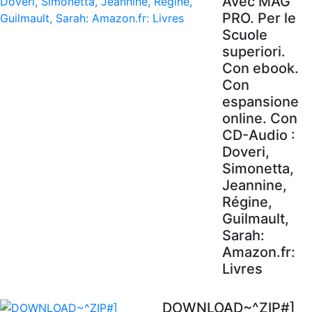
Avec MAG'
PRO. Per le
Scuole
superiori.
Con ebook.
Con
espansione
online. Con
CD-Audio :
Doveri,
Simonetta,
Jeannine,
Régine,
Guilmault,
Sarah:
Amazon.fr:
Livres
DOWNLOAD~^ZIP#]