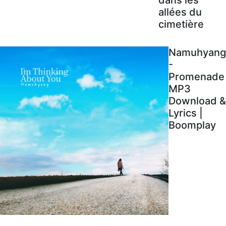
allées du
cimetière
Namuhyang
-
Promenade
MP3
Download &
Lyrics |
Boomplay