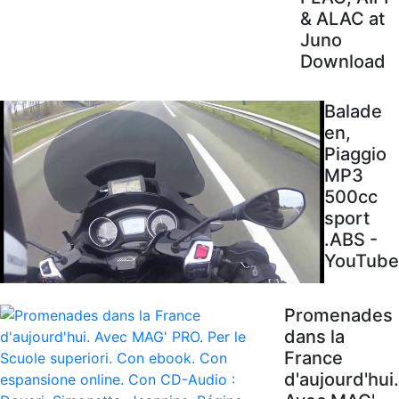
& ALAC at
Juno
Download
Balade
en,
Piaggio
MP3
500cc
sport
.ABS -
YouTube
Promenades
dans la
France
d'aujourd'hui.