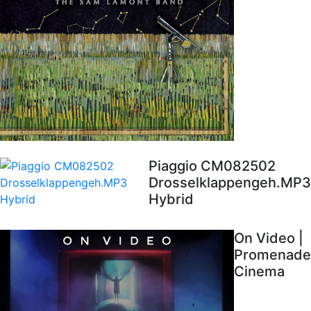
Piaggio CM082502
Drosselklappengeh.MP3
Hybrid
On Video |
Promenade
Cinema