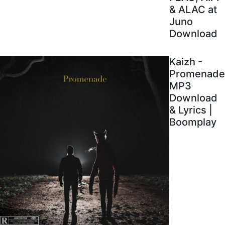
& ALAC at
Juno
Download
Kaizh -
Promenade
MP3
Download
& Lyrics |
Boomplay