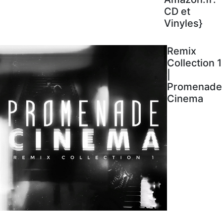
CD et
Vinyles}
Remix
Collection 1
|
Promenade
Cinema