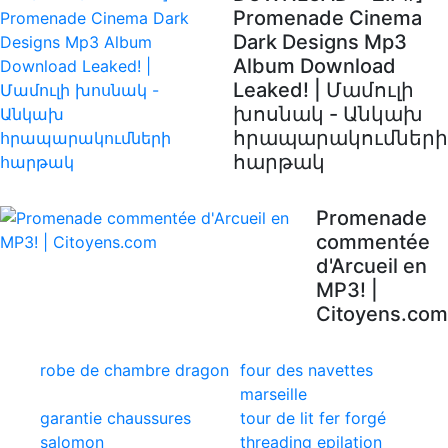
Promenade Cinema
Dark Designs Mp3
Album Download
Leaked! | Մամուլի
խոսնակ - Անկախ
հրապարակումների
հարթակ
Promenade
commentée
d'Arcueil en
MP3! |
Citoyens.com
robe de chambre dragon
four des navettes
marseille
garantie chaussures
tour de lit fer forgé
salomon
threading epilation