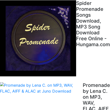
Spider
Promenade
Songs
Download,
MP3 Song
Download
Free Online -
Hungama.com
Promenade
by Lena C.
on MP3,
WAV,
FLAC, AIFF