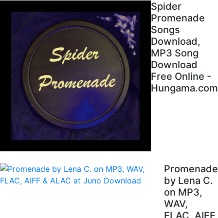
Spider
Promenade
Songs
Download,
MP3 Song
Download
Free Online -
Hungama.com
Promenade
by Lena C.
on MP3,
WAV,
FLAC, AIFF