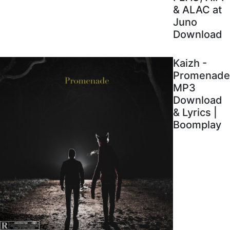
& ALAC at
Juno
Download
Kaizh -
Promenade
MP3
Download
& Lyrics |
Boomplay