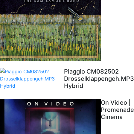
Piaggio CM082502
Drosselklappengeh.MP3
Hybrid
On Video |
Promenade
Cinema