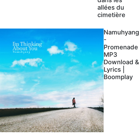
allées du
cimetière
Namuhyang
-
Promenade
MP3
Download &
Lyrics |
Boomplay