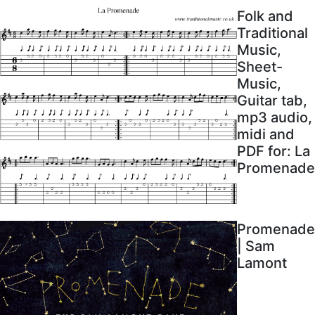
Folk and
Traditional
Music,
Sheet-
Music,
Guitar tab,
mp3 audio,
midi and
PDF for: La
Promenade
Promenade
| Sam
Lamont