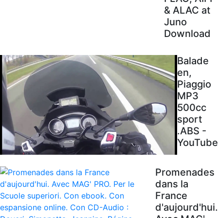
& ALAC at
Juno
Download
Balade
en,
Piaggio
MP3
500cc
sport
.ABS -
YouTube
Promenades
dans la
France
d'aujourd'hui.