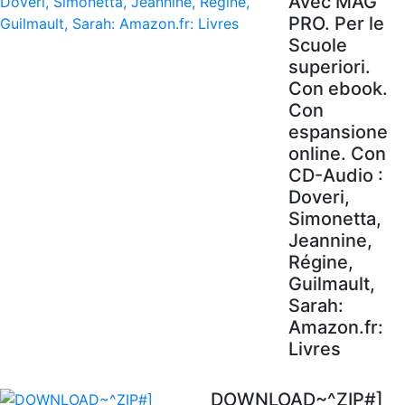
Avec MAG'
PRO. Per le
Scuole
superiori.
Con ebook.
Con
espansione
online. Con
CD-Audio :
Doveri,
Simonetta,
Jeannine,
Régine,
Guilmault,
Sarah:
Amazon.fr:
Livres
DOWNLOAD~^ZIP#]