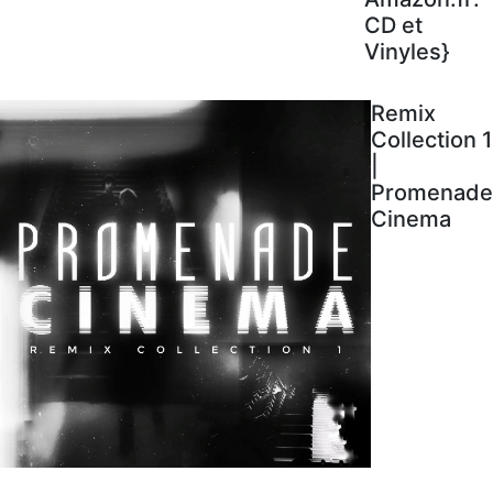
CD et
Vinyles}
Remix
Collection 1
|
Promenade
Cinema