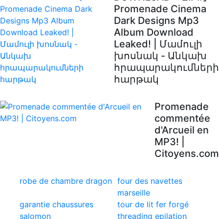
Promenade Cinema
Dark Designs Mp3
Album Download
Leaked! | Մամուլի
խոսնակ - Անկախ
հրապարակումների
հարթակ
Promenade
commentée
d'Arcueil en
MP3! |
Citoyens.com
robe de chambre dragon
four des navettes
marseille
garantie chaussures
tour de lit fer forgé
salomon
threading epilation