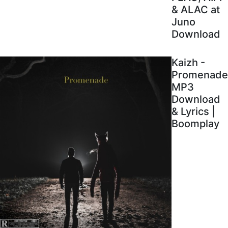
& ALAC at
Juno
Download
Kaizh -
Promenade
MP3
Download
& Lyrics |
Boomplay