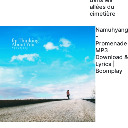
allées du
cimetière
Namuhyang
-
Promenade
MP3
Download &
Lyrics |
Boomplay