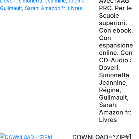
Avec MAG'
PRO. Per le
Scuole
superiori.
Con ebook.
Con
espansione
online. Con
CD-Audio :
Doveri,
Simonetta,
Jeannine,
Régine,
Guilmault,
Sarah:
Amazon.fr:
Livres
DOWNLOAD~^ZIP#]