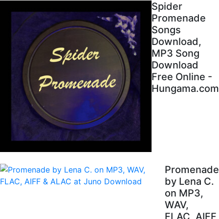
Spider
Promenade
Songs
Download,
MP3 Song
Download
Free Online -
Hungama.com
Promenade
by Lena C.
on MP3,
WAV,
FLAC, AIFF