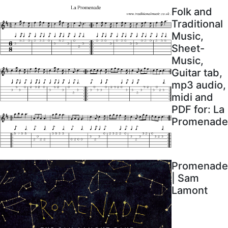
Folk and
Traditional
Music,
Sheet-
Music,
Guitar tab,
mp3 audio,
midi and
PDF for: La
Promenade
Promenade
| Sam
Lamont