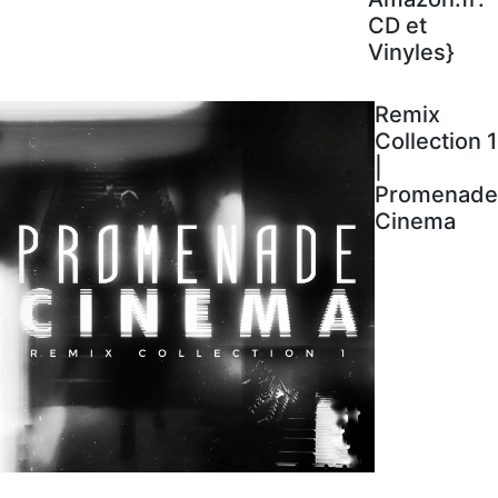
CD et
Vinyles}
Remix
Collection 1
|
Promenade
Cinema