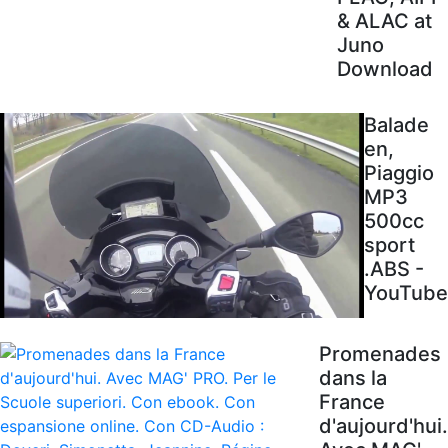
& ALAC at
Juno
Download
Balade
en,
Piaggio
MP3
500cc
sport
.ABS -
YouTube
Promenades
dans la
France
d'aujourd'hui.