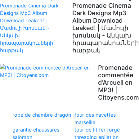
Promenade Cinema
Dark Designs Mp3
Album Download
Leaked! | Մամուլի
խոսնակ - Անկախ
հրապարակումների
հարթակ
Promenade
commentée
d'Arcueil en
MP3! |
Citoyens.com
robe de chambre dragon
four des navettes
marseille
garantie chaussures
tour de lit fer forgé
salomon
threading epilation