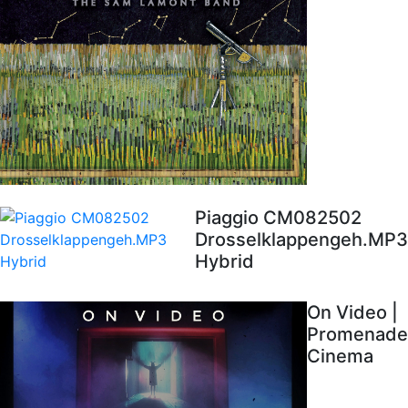
Piaggio CM082502
Drosselklappengeh.MP3
Hybrid
On Video |
Promenade
Cinema