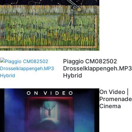
Piaggio CM082502
Drosselklappengeh.MP3
Hybrid
On Video |
Promenade
Cinema