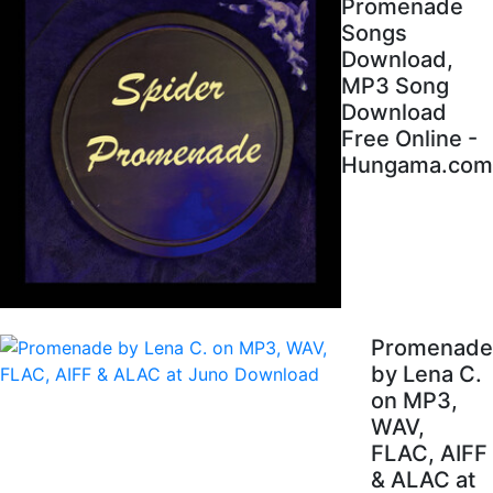
Promenade
Songs
Download,
MP3 Song
Download
Free Online -
Hungama.com
Promenade
by Lena C.
on MP3,
WAV,
FLAC, AIFF
& ALAC at