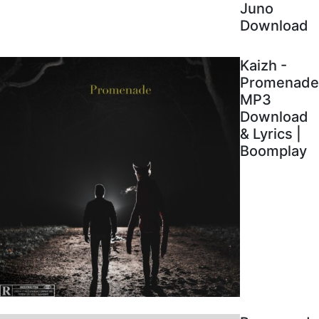
Juno
Download
Kaizh -
Promenade
MP3
Download
& Lyrics |
Boomplay