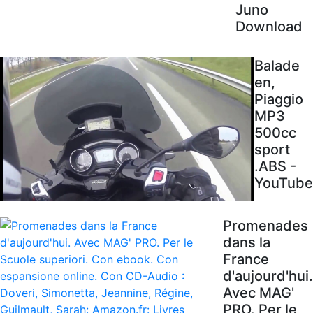
Juno
Download
Balade
en,
Piaggio
MP3
500cc
sport
.ABS -
YouTube
Promenades
dans la
France
d'aujourd'hui.
Avec MAG'
PRO. Per le