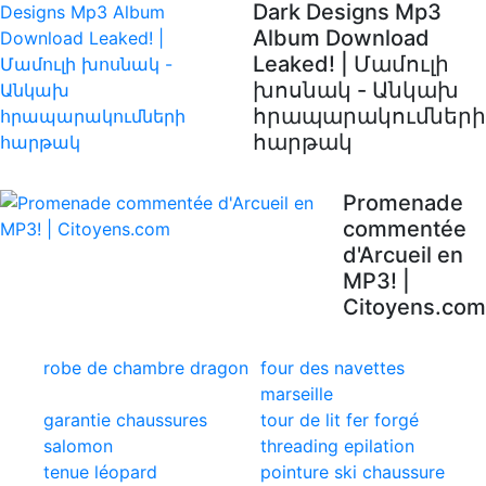
Dark Designs Mp3
Album Download
Leaked! | Մամուլի
խոսնակ - Անկախ
հրապարակումների
հարթակ
Promenade
commentée
d'Arcueil en
MP3! |
Citoyens.com
robe de chambre dragon
four des navettes
marseille
garantie chaussures
tour de lit fer forgé
salomon
threading epilation
tenue léopard
pointure ski chaussure