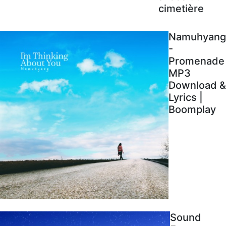
cimetière
Namuhyang
-
Promenade
MP3
Download &
Lyrics |
Boomplay
Sound