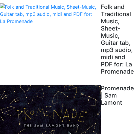
Folk and
Traditional
Music,
Sheet-
Music,
Guitar tab,
mp3 audio,
midi and
PDF for: La
Promenade
Promenade
| Sam
Lamont