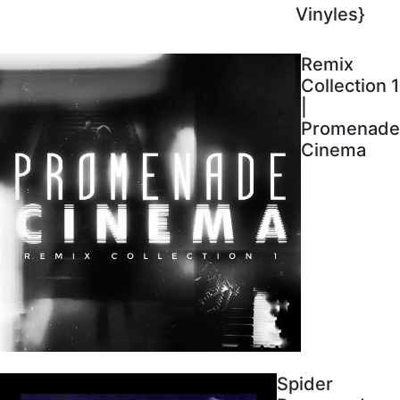
Vinyles}
Remix
Collection 1
|
Promenade
Cinema
Spider