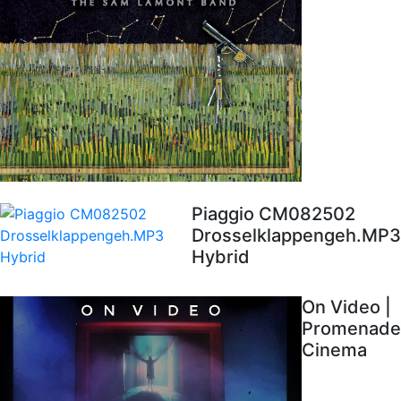
Piaggio CM082502
Drosselklappengeh.MP3
Hybrid
On Video |
Promenade
Cinema