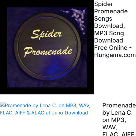
Spider
Promenade
Songs
Download,
MP3 Song
Download
Free Online -
Hungama.com
Promenade
by Lena C.
on MP3,
WAV,
FLAC, AIFF