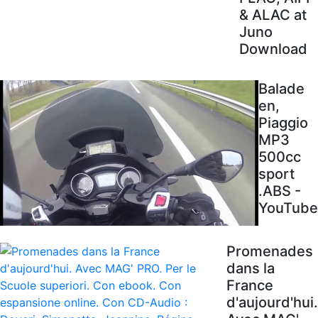
& ALAC at
Juno
Download
Balade
en,
Piaggio
MP3
500cc
sport
.ABS -
YouTube
Promenades
dans la
France
d'aujourd'hui.