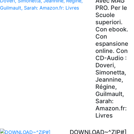
Avec MAG'
PRO. Per le
Scuole
superiori.
Con ebook.
Con
espansione
online. Con
CD-Audio :
Doveri,
Simonetta,
Jeannine,
Régine,
Guilmault,
Sarah:
Amazon.fr:
Livres
DOWNLOAD~^ZIP#]