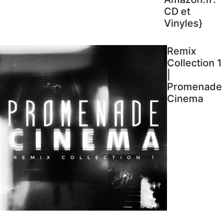
CD et
Vinyles}
Remix
Collection 1
|
Promenade
Cinema