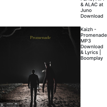
& ALAC at
Juno
Download
Kaizh -
Promenade
MP3
Download
& Lyrics |
Boomplay