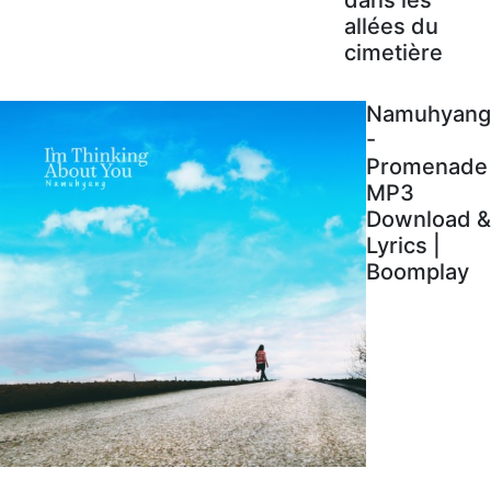
allées du
cimetière
Namuhyang
-
Promenade
MP3
Download &
Lyrics |
Boomplay