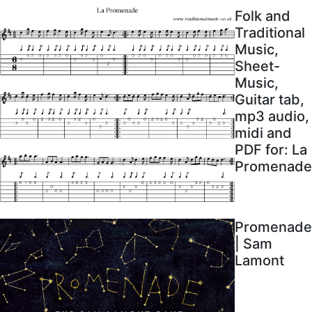
Folk and
Traditional
Music,
Sheet-
Music,
Guitar tab,
mp3 audio,
midi and
PDF for: La
Promenade
Promenade
| Sam
Lamont