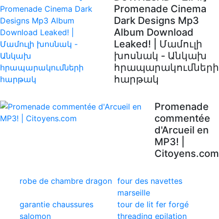
Promenade Cinema
Dark Designs Mp3
Album Download
Leaked! | Մամուլի
խոսնակ - Անկախ
հրապարակումների
հարթակ
Promenade
commentée
d'Arcueil en
MP3! |
Citoyens.com
robe de chambre dragon
four des navettes
marseille
garantie chaussures
tour de lit fer forgé
salomon
threading epilation