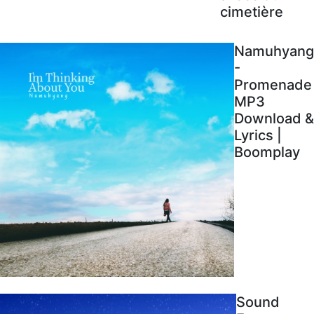
cimetière
Namuhyang
-
Promenade
MP3
Download &
Lyrics |
Boomplay
Sound