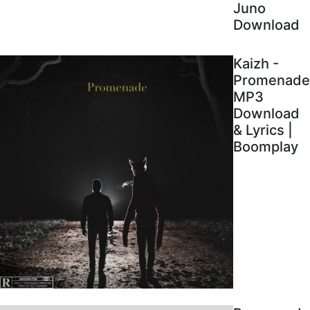
Juno
Download
Kaizh -
Promenade
MP3
Download
& Lyrics |
Boomplay