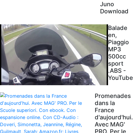
Juno
Download
Balade
en,
Piaggio
MP3
500cc
sport
.ABS -
YouTube
Promenades
dans la
France
d'aujourd'hui.
Avec MAG'
PRO. Per le