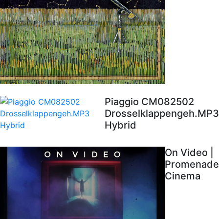
Piaggio CM082502
Drosselklappengeh.MP3
Hybrid
On Video |
Promenade
Cinema