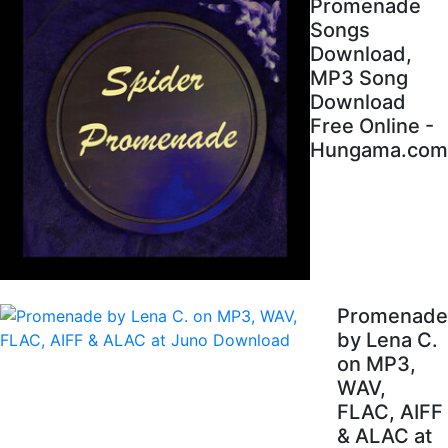
Promenade
Songs
Download,
MP3 Song
Download
Free Online -
Hungama.com
Promenade
by Lena C.
on MP3,
WAV,
FLAC, AIFF
& ALAC at