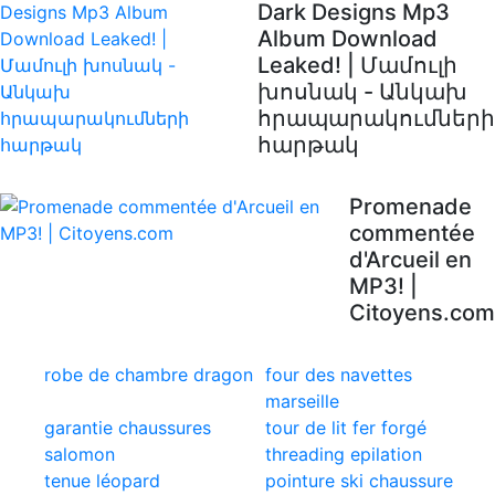
Dark Designs Mp3
Album Download
Leaked! | Մամուլի
խոսնակ - Անկախ
հրապարակումների
հարթակ
Promenade
commentée
d'Arcueil en
MP3! |
Citoyens.com
robe de chambre dragon
four des navettes
marseille
garantie chaussures
tour de lit fer forgé
salomon
threading epilation
tenue léopard
pointure ski chaussure