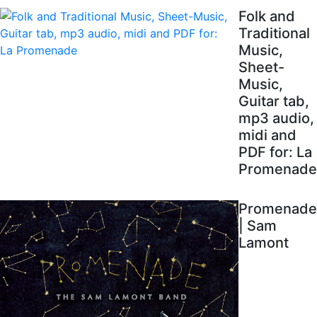
Folk and
Traditional
Music,
Sheet-
Music,
Guitar tab,
mp3 audio,
midi and
PDF for: La
Promenade
Promenade
| Sam
Lamont