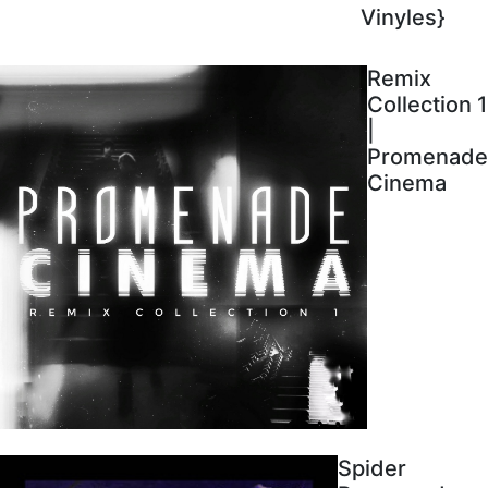
Vinyles}
Remix
Collection 1
|
Promenade
Cinema
Spider