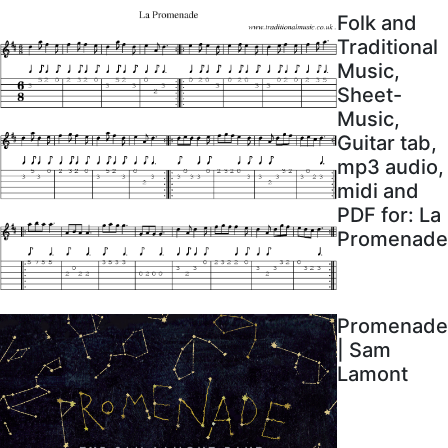
Folk and
Traditional
Music,
Sheet-
Music,
Guitar tab,
mp3 audio,
midi and
PDF for: La
Promenade
Promenade
| Sam
Lamont