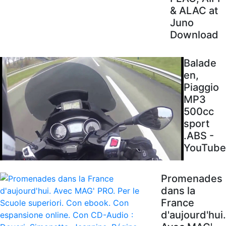
& ALAC at
Juno
Download
Balade
en,
Piaggio
MP3
500cc
sport
.ABS -
YouTube
Promenades
dans la
France
d'aujourd'hui.