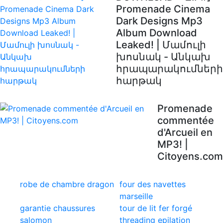
Promenade Cinema
Dark Designs Mp3
Album Download
Leaked! | Մամուլի
խոսնակ - Անկախ
հրապարակումների
հարթակ
Promenade
commentée
d'Arcueil en
MP3! |
Citoyens.com
robe de chambre dragon
four des navettes
marseille
garantie chaussures
tour de lit fer forgé
salomon
threading epilation