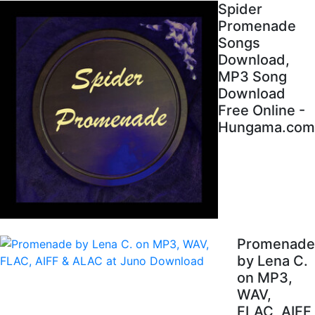
Spider
Promenade
Songs
Download,
MP3 Song
Download
Free Online -
Hungama.com
Promenade
by Lena C.
on MP3,
WAV,
FLAC, AIFF