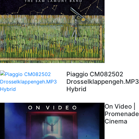
Piaggio CM082502
Drosselklappengeh.MP3
Hybrid
On Video |
Promenade
Cinema