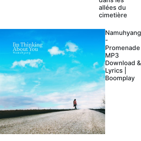
allées du
cimetière
Namuhyang
-
Promenade
MP3
Download &
Lyrics |
Boomplay