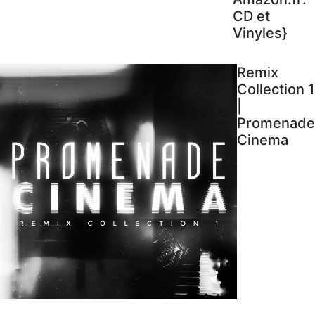
CD et
Vinyles}
Remix
Collection 1
|
Promenade
Cinema