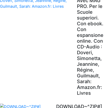
Avec MAG'
PRO. Per le
Scuole
superiori.
Con ebook.
Con
espansione
online. Con
CD-Audio :
Doveri,
Simonetta,
Jeannine,
Régine,
Guilmault,
Sarah:
Amazon.fr:
Livres
DOWNLOAD~^ZIP#]