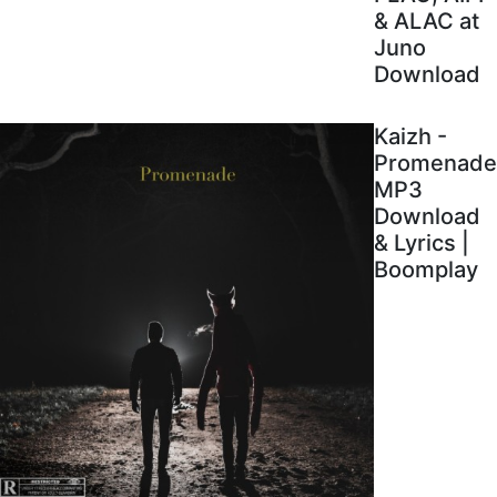
& ALAC at
Juno
Download
Kaizh -
Promenade
MP3
Download
& Lyrics |
Boomplay