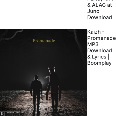
& ALAC at
Juno
Download
Kaizh -
Promenade
MP3
Download
& Lyrics |
Boomplay