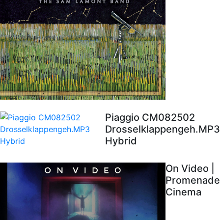
Piaggio CM082502
Drosselklappengeh.MP3
Hybrid
On Video |
Promenade
Cinema