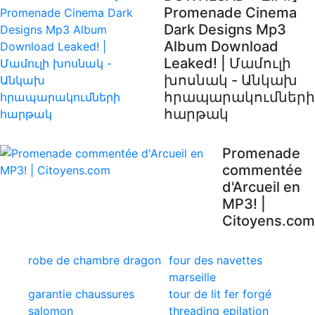
Promenade Cinema
Dark Designs Mp3
Album Download
Leaked! | Մամուլի
խոսնակ - Անկախ
հրապարակումների
հարթակ
Promenade
commentée
d'Arcueil en
MP3! |
Citoyens.com
robe de chambre dragon
four des navettes
marseille
garantie chaussures
tour de lit fer forgé
salomon
threading epilation