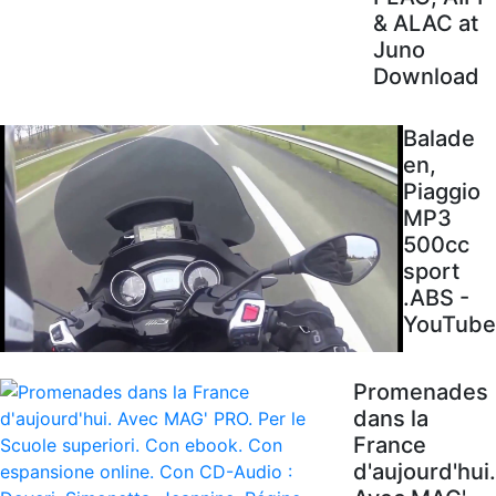
& ALAC at
Juno
Download
Balade
en,
Piaggio
MP3
500cc
sport
.ABS -
YouTube
Promenades
dans la
France
d'aujourd'hui.