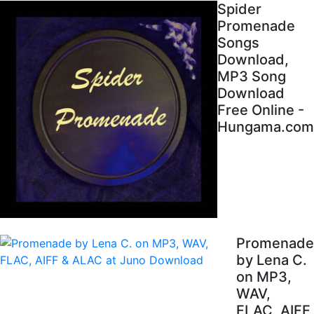
Spider
Promenade
Songs
Download,
MP3 Song
Download
Free Online -
Hungama.com
Promenade
by Lena C.
on MP3,
WAV,
FLAC, AIFF