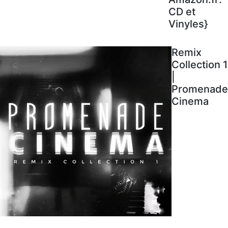
CD et
Vinyles}
Remix
Collection 1
|
Promenade
Cinema