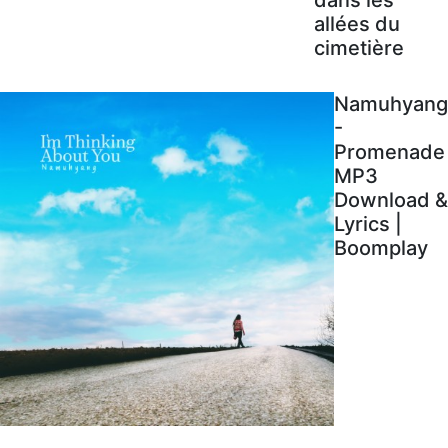
allées du
cimetière
Namuhyang
-
Promenade
MP3
Download &
Lyrics |
Boomplay