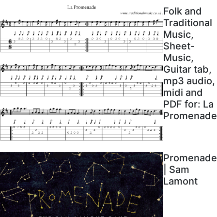
Folk and
Traditional
Music,
Sheet-
Music,
Guitar tab,
mp3 audio,
midi and
PDF for: La
Promenade
Promenade
| Sam
Lamont