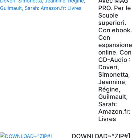
Avec MAG'
PRO. Per le
Scuole
superiori.
Con ebook.
Con
espansione
online. Con
CD-Audio :
Doveri,
Simonetta,
Jeannine,
Régine,
Guilmault,
Sarah:
Amazon.fr:
Livres
DOWNLOAD~^ZIP#]