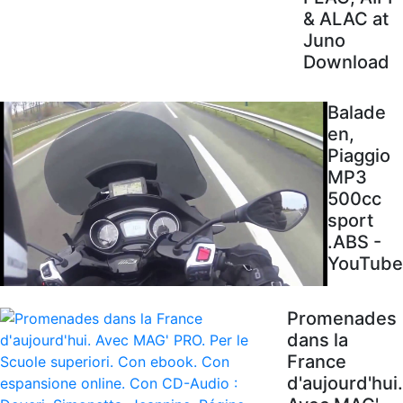
& ALAC at
Juno
Download
Balade
en,
Piaggio
MP3
500cc
sport
.ABS -
YouTube
Promenades
dans la
France
d'aujourd'hui.