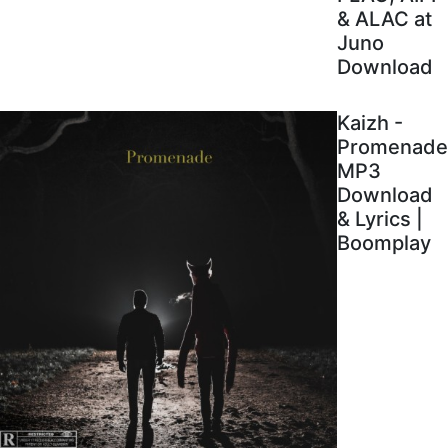
& ALAC at
Juno
Download
Kaizh -
Promenade
MP3
Download
& Lyrics |
Boomplay