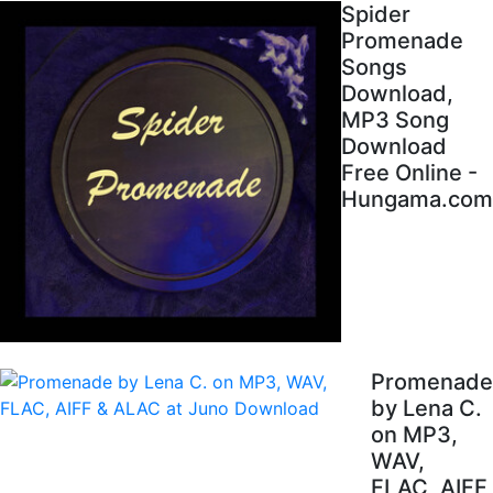
Spider
Promenade
Songs
Download,
MP3 Song
Download
Free Online -
Hungama.com
Promenade
by Lena C.
on MP3,
WAV,
FLAC, AIFF