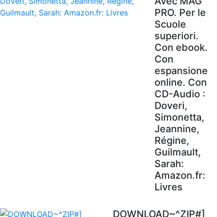
Avec MAG'
PRO. Per le
Scuole
superiori.
Con ebook.
Con
espansione
online. Con
CD-Audio :
Doveri,
Simonetta,
Jeannine,
Régine,
Guilmault,
Sarah:
Amazon.fr:
Livres
DOWNLOAD~^ZIP#]