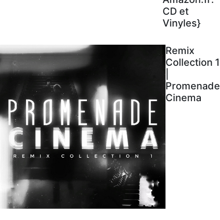
CD et
Vinyles}
Remix
Collection 1
|
Promenade
Cinema