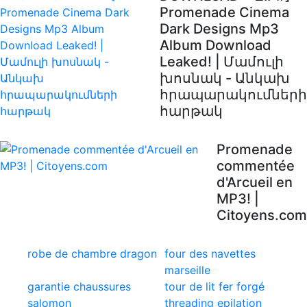
Promenade Cinema
Dark Designs Mp3
Album Download
Leaked! | Մամուլի
խոսնակ - Անկախ
հրապարակումների
հարթակ
Promenade
commentée
d'Arcueil en
MP3! |
Citoyens.com
robe de chambre dragon
four des navettes
marseille
garantie chaussures
tour de lit fer forgé
salomon
threading epilation