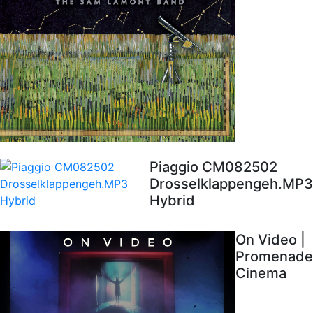
Piaggio CM082502
Drosselklappengeh.MP3
Hybrid
On Video |
Promenade
Cinema