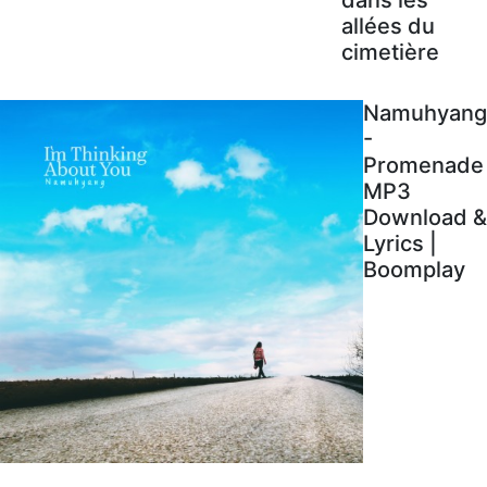
allées du
cimetière
Namuhyang
-
Promenade
MP3
Download &
Lyrics |
Boomplay