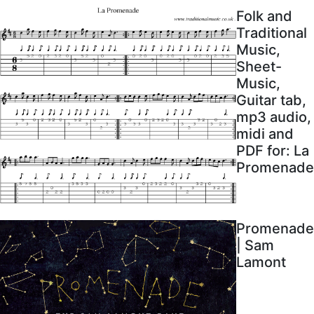
Folk and
Traditional
Music,
Sheet-
Music,
Guitar tab,
mp3 audio,
midi and
PDF for: La
Promenade
Promenade
| Sam
Lamont