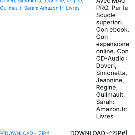
Avec MAG'
PRO. Per le
Scuole
superiori.
Con ebook.
Con
espansione
online. Con
CD-Audio :
Doveri,
Simonetta,
Jeannine,
Régine,
Guilmault,
Sarah:
Amazon.fr:
Livres
DOWNLOAD~^ZIP#]