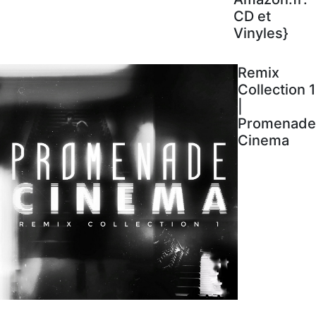
CD et
Vinyles}
Remix
Collection 1
|
Promenade
Cinema