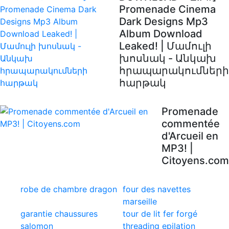
Promenade Cinema
Dark Designs Mp3
Album Download
Leaked! | Մամուլի
խոսնակ - Անկախ
հրապարակումների
հարթակ
Promenade
commentée
d'Arcueil en
MP3! |
Citoyens.com
robe de chambre dragon
four des navettes
marseille
garantie chaussures
tour de lit fer forgé
salomon
threading epilation