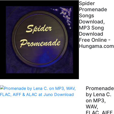
Spider
Promenade
Songs
Download,
MP3 Song
Download
Free Online -
Hungama.com
Promenade
by Lena C.
on MP3,
WAV,
FLAC, AIFF