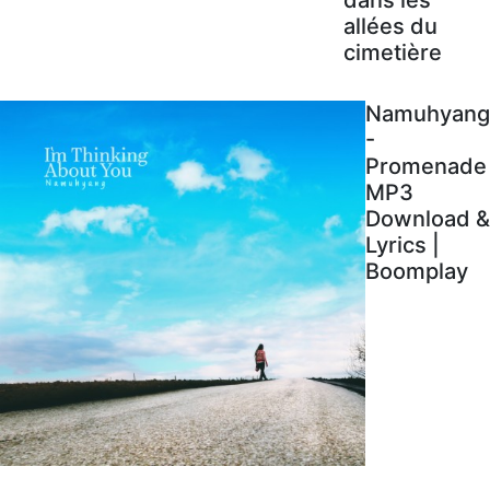
allées du
cimetière
Namuhyang
-
Promenade
MP3
Download &
Lyrics |
Boomplay