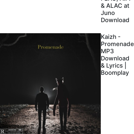
& ALAC at
Juno
Download
Kaizh -
Promenade
MP3
Download
& Lyrics |
Boomplay