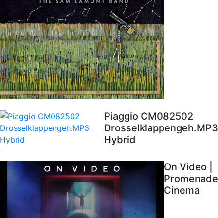
Piaggio CM082502
Drosselklappengeh.MP3
Hybrid
On Video |
Promenade
Cinema