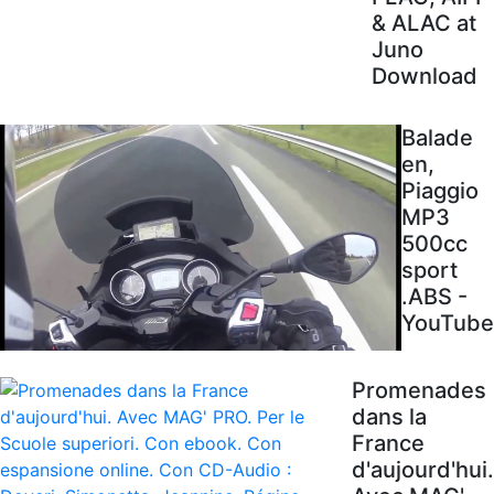
& ALAC at
Juno
Download
Balade
en,
Piaggio
MP3
500cc
sport
.ABS -
YouTube
Promenades
dans la
France
d'aujourd'hui.