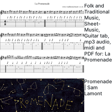
Folk and
Traditional
Music,
Sheet-
Music,
Guitar tab,
mp3 audio,
midi and
PDF for: La
Promenade
Promenade
| Sam
Lamont