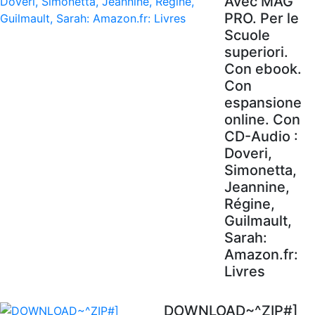
Avec MAG'
PRO. Per le
Scuole
superiori.
Con ebook.
Con
espansione
online. Con
CD-Audio :
Doveri,
Simonetta,
Jeannine,
Régine,
Guilmault,
Sarah:
Amazon.fr:
Livres
DOWNLOAD~^ZIP#]