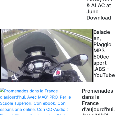
& ALAC at
Juno
Download
Balade
en,
Piaggio
MP3
500cc
sport
.ABS -
YouTube
Promenades
dans la
France
d'aujourd'hui.