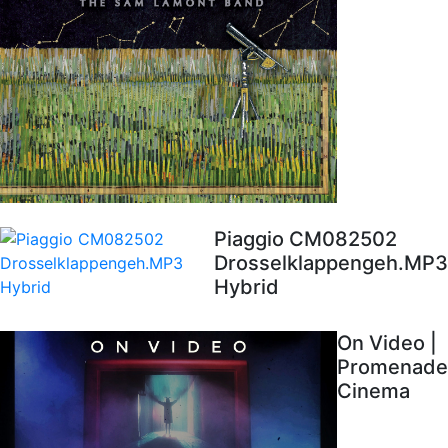
Piaggio CM082502
Drosselklappengeh.MP3
Hybrid
On Video |
Promenade
Cinema