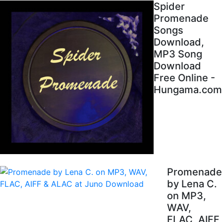
Spider
Promenade
Songs
Download,
MP3 Song
Download
Free Online -
Hungama.com
Promenade
by Lena C.
on MP3,
WAV,
FLAC, AIFF