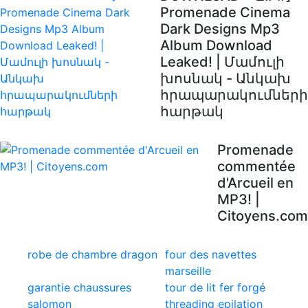
Promenade Cinema
Dark Designs Mp3
Album Download
Leaked! | Մամուլի
խոսնակ - Անկախ
հրապարակումների
հարթակ
Promenade
commentée
d'Arcueil en
MP3! |
Citoyens.com
robe de chambre dragon
four des navettes
marseille
garantie chaussures
tour de lit fer forgé
salomon
threading epilation