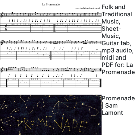
Folk and
Traditional
Music,
Sheet-
Music,
Guitar tab,
mp3 audio,
midi and
PDF for: La
Promenade
Promenade
| Sam
Lamont