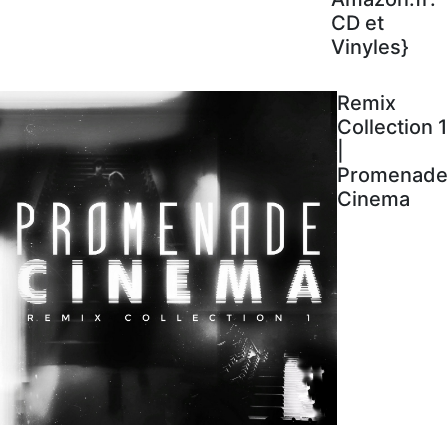
CD et
Vinyles}
Remix
Collection 1
|
Promenade
Cinema