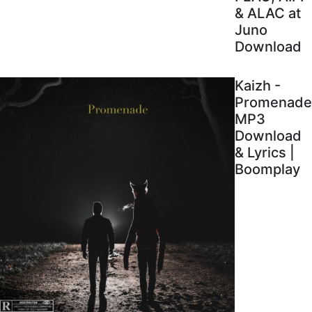
& ALAC at
Juno
Download
Kaizh -
Promenade
MP3
Download
& Lyrics |
Boomplay