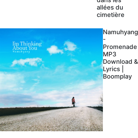
allées du
cimetière
Namuhyang
-
Promenade
MP3
Download &
Lyrics |
Boomplay