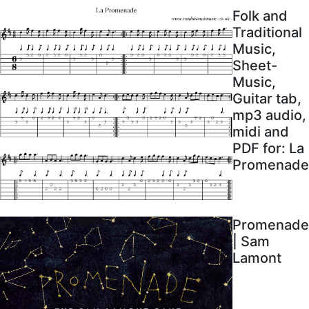
Folk and
Traditional
Music,
Sheet-
Music,
Guitar tab,
mp3 audio,
midi and
PDF for: La
Promenade
Promenade
| Sam
Lamont