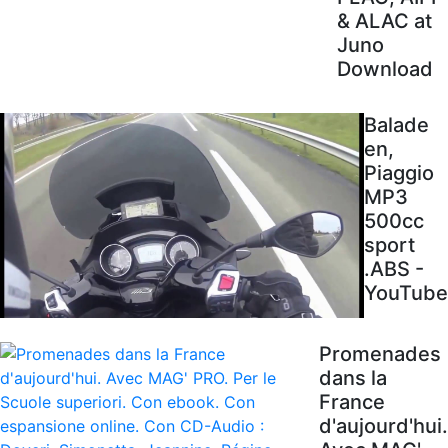
& ALAC at
Juno
Download
Balade
en,
Piaggio
MP3
500cc
sport
.ABS -
YouTube
Promenades
dans la
France
d'aujourd'hui.