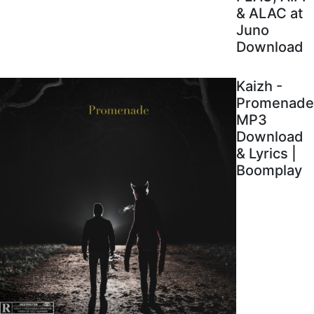
& ALAC at
Juno
Download
Kaizh -
Promenade
MP3
Download
& Lyrics |
Boomplay