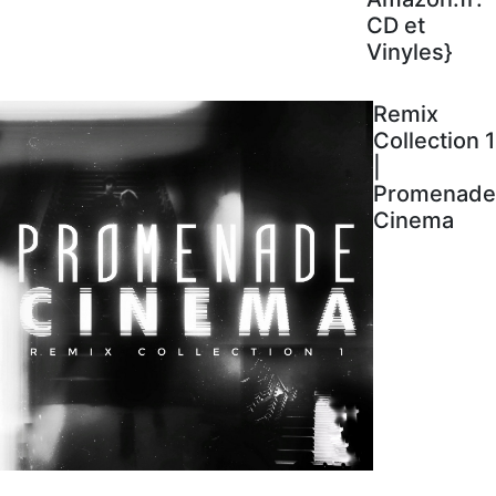
CD et
Vinyles}
Remix
Collection 1
|
Promenade
Cinema