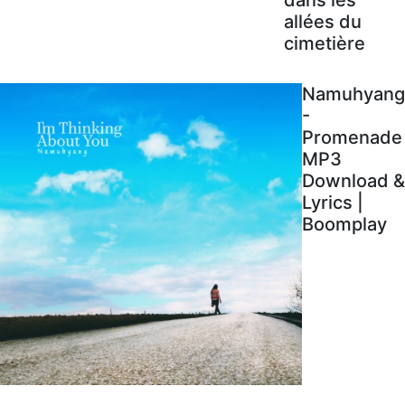
allées du
cimetière
Namuhyang
-
Promenade
MP3
Download &
Lyrics |
Boomplay