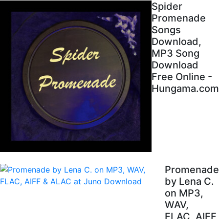
Spider
Promenade
Songs
Download,
MP3 Song
Download
Free Online -
Hungama.com
Promenade
by Lena C.
on MP3,
WAV,
FLAC, AIFF