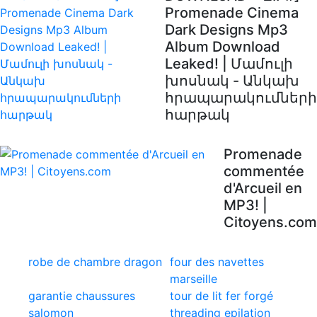
Promenade Cinema
Dark Designs Mp3
Album Download
Leaked! | Մամուլի
խոսնակ - Անկախ
հրապարակումների
հարթակ
Promenade
commentée
d'Arcueil en
MP3! |
Citoyens.com
robe de chambre dragon
four des navettes
marseille
garantie chaussures
tour de lit fer forgé
salomon
threading epilation