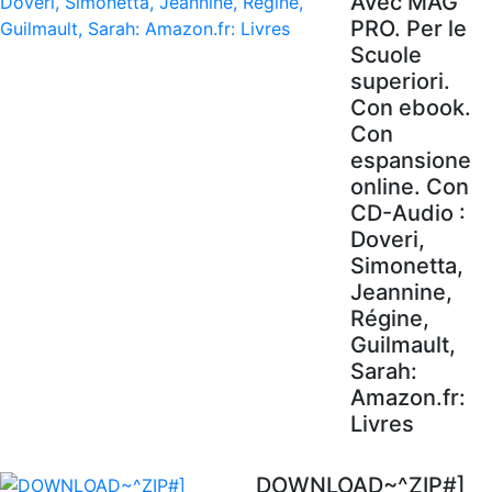
Avec MAG'
PRO. Per le
Scuole
superiori.
Con ebook.
Con
espansione
online. Con
CD-Audio :
Doveri,
Simonetta,
Jeannine,
Régine,
Guilmault,
Sarah:
Amazon.fr:
Livres
DOWNLOAD~^ZIP#]