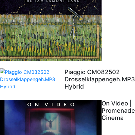
Piaggio CM082502
Drosselklappengeh.MP3
Hybrid
On Video |
Promenade
Cinema