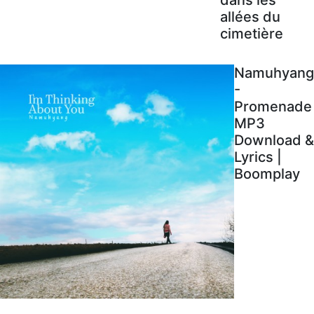
allées du
cimetière
Namuhyang
-
Promenade
MP3
Download &
Lyrics |
Boomplay