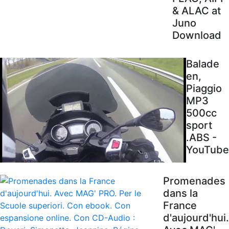
& ALAC at
Juno
Download
Balade
en,
Piaggio
MP3
500cc
sport
.ABS -
YouTube
Promenades
dans la
France
d'aujourd'hui.