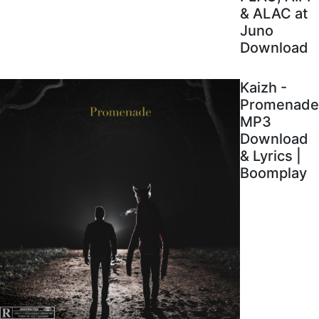
& ALAC at
Juno
Download
Kaizh -
Promenade
MP3
Download
& Lyrics |
Boomplay