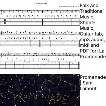
Folk and
Traditional
Music,
Sheet-
Music,
Guitar tab,
mp3 audio,
midi and
PDF for: La
Promenade
Promenade
| Sam
Lamont