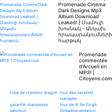
Promenade Cinema
Dark Designs Mp3
Album Download
Leaked! | Մամուլի
խոսնակ - Անկախ
հրապարակումների
հարթակ
Promenade
commentée
d'Arcueil en
MP3! |
Citoyens.com
robe de chambre dragon
four des navettes
marseille
garantie chaussures
tour de lit fer forgé
salomon
threading epilation