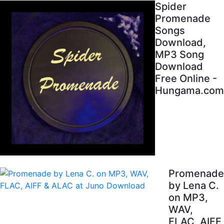
Spider
Promenade
Songs
Download,
MP3 Song
Download
Free Online -
Hungama.com
Promenade
by Lena C.
on MP3,
WAV,
FLAC, AIFF