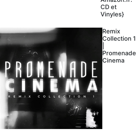
CD et
Vinyles}
Remix
Collection 1
|
Promenade
Cinema