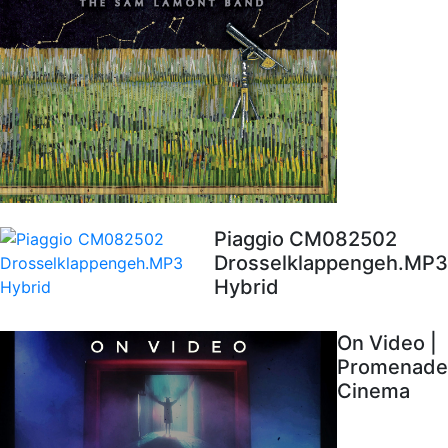
Piaggio CM082502
Drosselklappengeh.MP3
Hybrid
On Video |
Promenade
Cinema