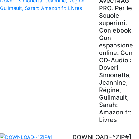
Avec MAG'
PRO. Per le
Scuole
superiori.
Con ebook.
Con
espansione
online. Con
CD-Audio :
Doveri,
Simonetta,
Jeannine,
Régine,
Guilmault,
Sarah:
Amazon.fr:
Livres
DOWNLOAD~^ZIP#]