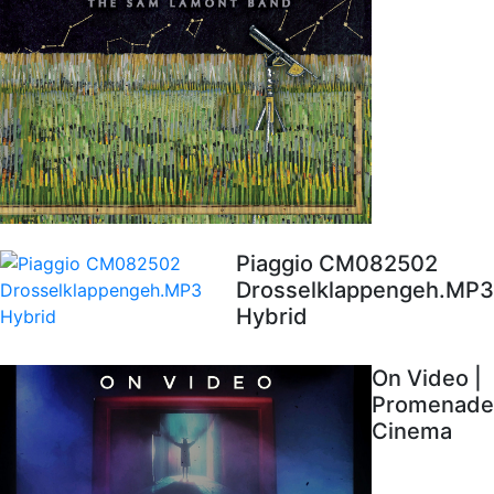
Piaggio CM082502
Drosselklappengeh.MP3
Hybrid
On Video |
Promenade
Cinema