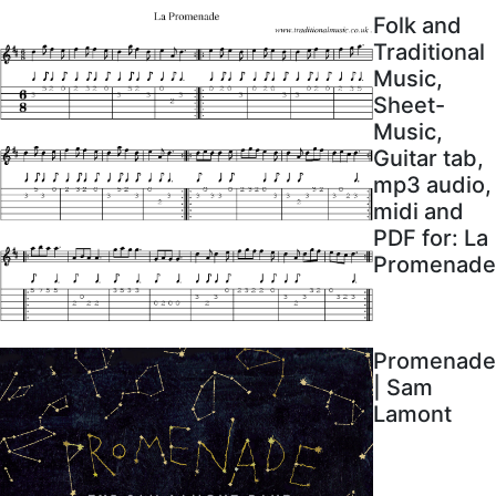
Folk and
Traditional
Music,
Sheet-
Music,
Guitar tab,
mp3 audio,
midi and
PDF for: La
Promenade
Promenade
| Sam
Lamont