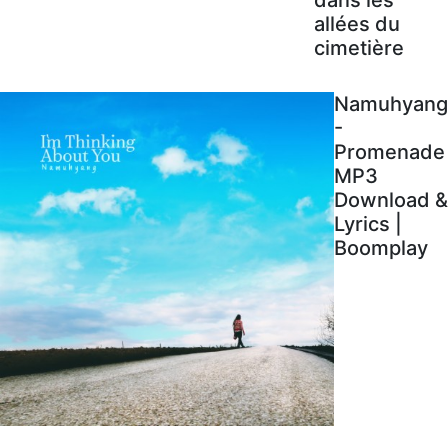
allées du
cimetière
Namuhyang
-
Promenade
MP3
Download &
Lyrics |
Boomplay