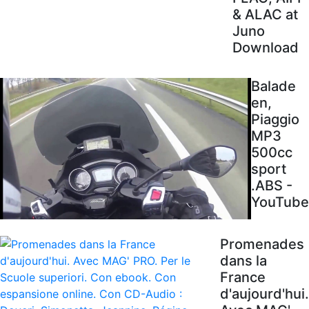
& ALAC at
Juno
Download
Balade
en,
Piaggio
MP3
500cc
sport
.ABS -
YouTube
Promenades
dans la
France
d'aujourd'hui.