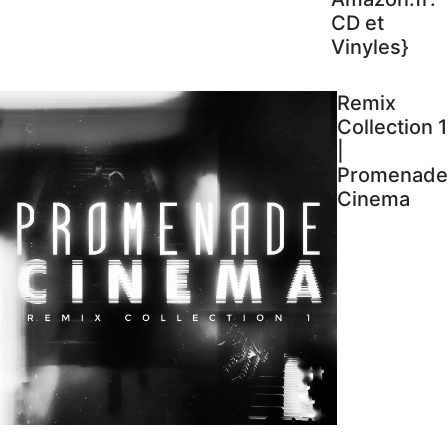
CD et
Vinyles}
Remix
Collection 1
|
Promenade
Cinema