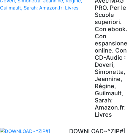
Avec MAG'
PRO. Per le
Scuole
superiori.
Con ebook.
Con
espansione
online. Con
CD-Audio :
Doveri,
Simonetta,
Jeannine,
Régine,
Guilmault,
Sarah:
Amazon.fr:
Livres
DOWNLOAD~^ZIP#]