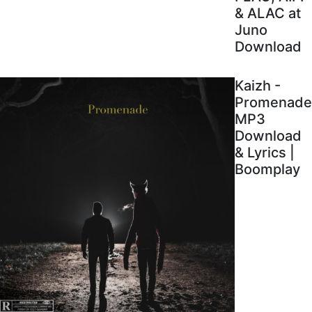
& ALAC at
Juno
Download
Kaizh -
Promenade
MP3
Download
& Lyrics |
Boomplay