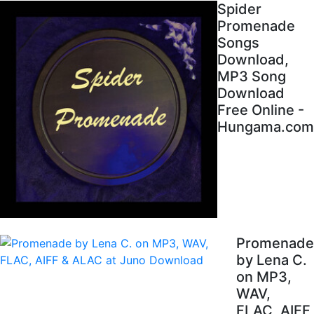
Spider
Promenade
Songs
Download,
MP3 Song
Download
Free Online -
Hungama.com
Promenade
by Lena C.
on MP3,
WAV,
FLAC, AIFF