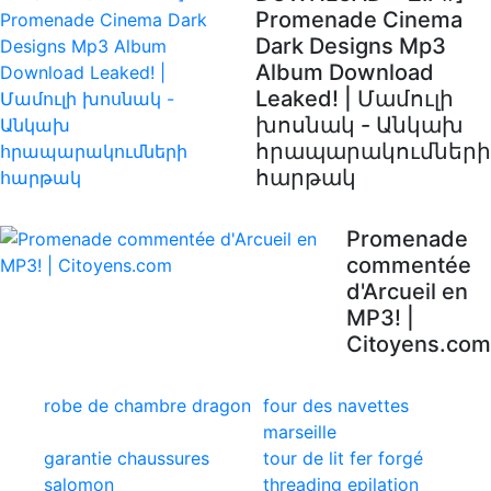
Promenade Cinema
Dark Designs Mp3
Album Download
Leaked! | Մամուլի
խոսնակ - Անկախ
հրապարակումների
հարթակ
Promenade
commentée
d'Arcueil en
MP3! |
Citoyens.com
robe de chambre dragon
four des navettes
marseille
garantie chaussures
tour de lit fer forgé
salomon
threading epilation