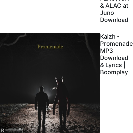
& ALAC at
Juno
Download
Kaizh -
Promenade
MP3
Download
& Lyrics |
Boomplay