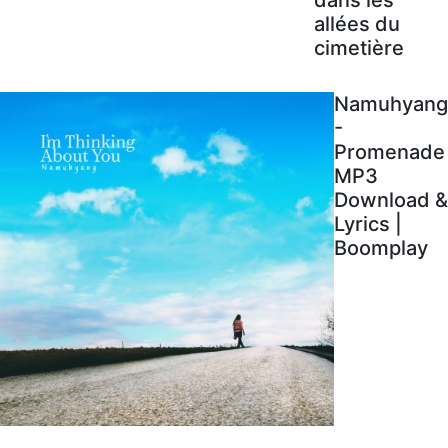
allées du
cimetière
Namuhyang
-
Promenade
MP3
Download &
Lyrics |
Boomplay