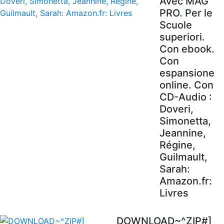
Avec MAG'
PRO. Per le
Scuole
superiori.
Con ebook.
Con
espansione
online. Con
CD-Audio :
Doveri,
Simonetta,
Jeannine,
Régine,
Guilmault,
Sarah:
Amazon.fr:
Livres
DOWNLOAD~^ZIP#]