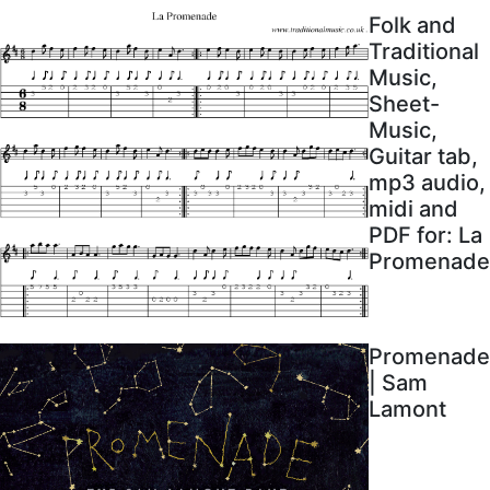
Folk and
Traditional
Music,
Sheet-
Music,
Guitar tab,
mp3 audio,
midi and
PDF for: La
Promenade
Promenade
| Sam
Lamont