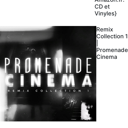
CD et
Vinyles}
Remix
Collection 1
|
Promenade
Cinema