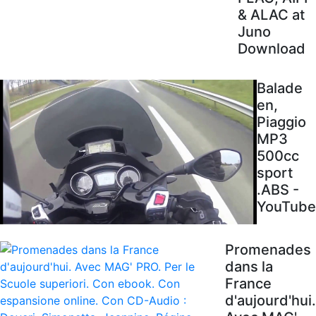
& ALAC at
Juno
Download
Balade
en,
Piaggio
MP3
500cc
sport
.ABS -
YouTube
Promenades
dans la
France
d'aujourd'hui.