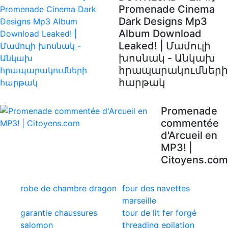
Promenade Cinema
Dark Designs Mp3
Album Download
Leaked! | Մամուլի
խոսնակ - Անկախ
հրապարակումների
հարթակ
Promenade
commentée
d'Arcueil en
MP3! |
Citoyens.com
robe de chambre dragon
four des navettes
marseille
garantie chaussures
tour de lit fer forgé
salomon
threading epilation