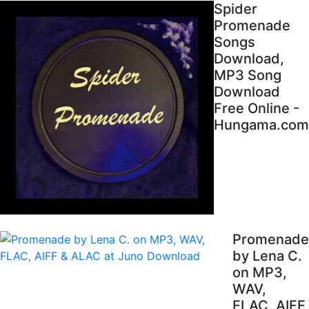
Spider
Promenade
Songs
Download,
MP3 Song
Download
Free Online -
Hungama.com
Promenade
by Lena C.
on MP3,
WAV,
FLAC, AIFF