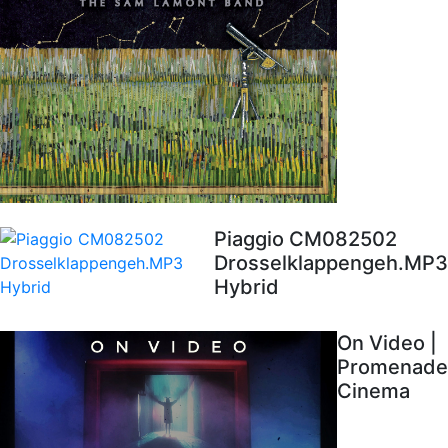
Piaggio CM082502
Drosselklappengeh.MP3
Hybrid
On Video |
Promenade
Cinema