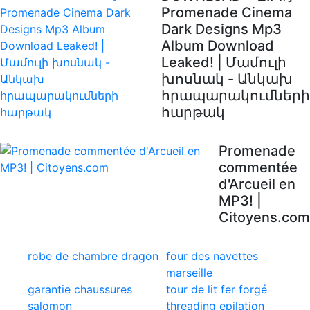
Promenade Cinema
Dark Designs Mp3
Album Download
Leaked! | Մամուլի
խոսնակ - Անկախ
հրապարակումների
հարթակ
Promenade
commentée
d'Arcueil en
MP3! |
Citoyens.com
robe de chambre dragon
four des navettes
marseille
garantie chaussures
tour de lit fer forgé
salomon
threading epilation