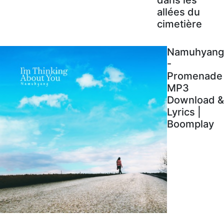
allées du
cimetière
Namuhyang
-
Promenade
MP3
Download &
Lyrics |
Boomplay