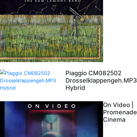
Piaggio CM082502
Drosselklappengeh.MP3
Hybrid
On Video |
Promenade
Cinema