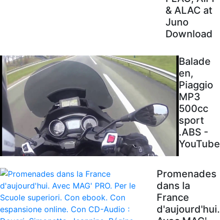
& ALAC at
Juno
Download
Balade
en,
Piaggio
MP3
500cc
sport
.ABS -
YouTube
Promenades
dans la
France
d'aujourd'hui.