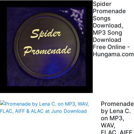
Spider
Promenade
Songs
Download,
MP3 Song
Download
Free Online -
Hungama.com
Promenade
by Lena C.
on MP3,
WAV,
FLAC, AIFF