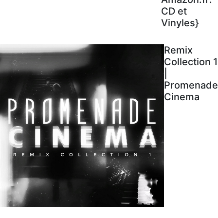
CD et
Vinyles}
Remix
Collection 1
|
Promenade
Cinema