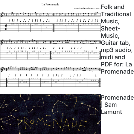
Folk and
Traditional
Music,
Sheet-
Music,
Guitar tab,
mp3 audio,
midi and
PDF for: La
Promenade
Promenade
| Sam
Lamont