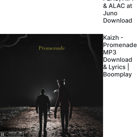
& ALAC at
Juno
Download
Kaizh -
Promenade
MP3
Download
& Lyrics |
Boomplay