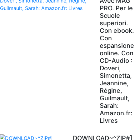
Avec MAG'
PRO. Per le
Scuole
superiori.
Con ebook.
Con
espansione
online. Con
CD-Audio :
Doveri,
Simonetta,
Jeannine,
Régine,
Guilmault,
Sarah:
Amazon.fr:
Livres
DOWNLOAD~^ZIP#]