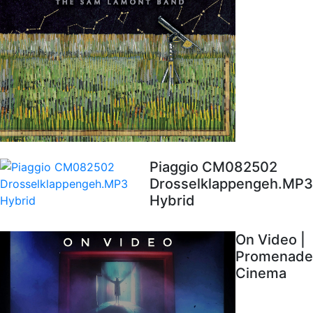
Piaggio CM082502
Drosselklappengeh.MP3
Hybrid
On Video |
Promenade
Cinema