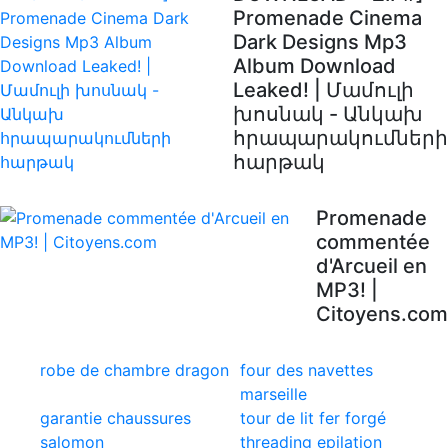
Promenade Cinema
Dark Designs Mp3
Album Download
Leaked! | Մամուլի
խոսնակ - Անկախ
հրապարակումների
հարթակ
Promenade
commentée
d'Arcueil en
MP3! |
Citoyens.com
robe de chambre dragon
four des navettes
marseille
garantie chaussures
tour de lit fer forgé
salomon
threading epilation