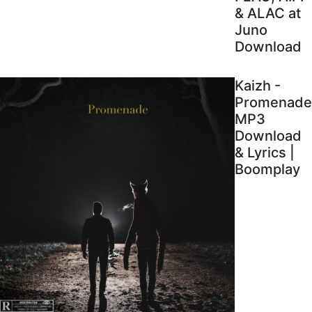
& ALAC at
Juno
Download
Kaizh -
Promenade
MP3
Download
& Lyrics |
Boomplay