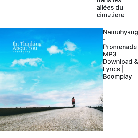
allées du
cimetière
Namuhyang
-
Promenade
MP3
Download &
Lyrics |
Boomplay