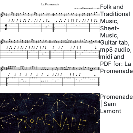
Folk and
Traditional
Music,
Sheet-
Music,
Guitar tab,
mp3 audio,
midi and
PDF for: La
Promenade
Promenade
| Sam
Lamont