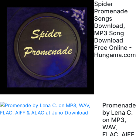
Spider
Promenade
Songs
Download,
MP3 Song
Download
Free Online -
Hungama.com
Promenade
by Lena C.
on MP3,
WAV,
FLAC, AIFF