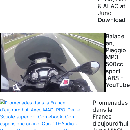
& ALAC at
Juno
Download
Balade
en,
Piaggio
MP3
500cc
sport
.ABS -
YouTube
Promenades
dans la
France
d'aujourd'hui.