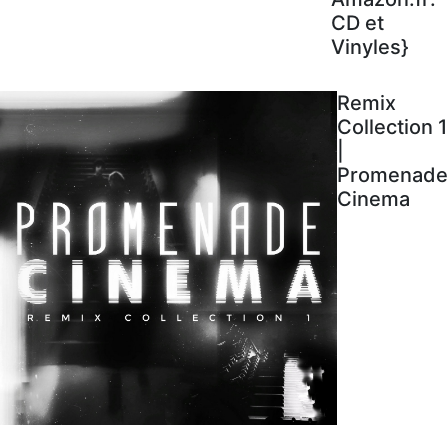
CD et
Vinyles}
Remix
Collection 1
|
Promenade
Cinema