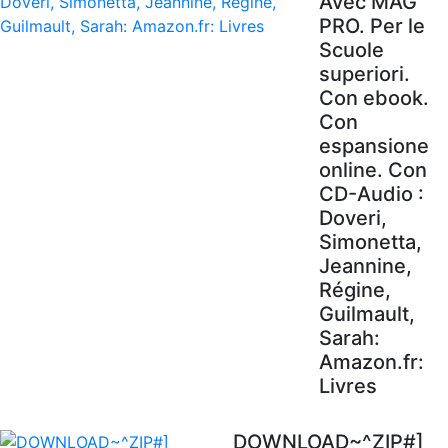
Avec MAG'
PRO. Per le
Scuole
superiori.
Con ebook.
Con
espansione
online. Con
CD-Audio :
Doveri,
Simonetta,
Jeannine,
Régine,
Guilmault,
Sarah:
Amazon.fr:
Livres
DOWNLOAD~^ZIP#]