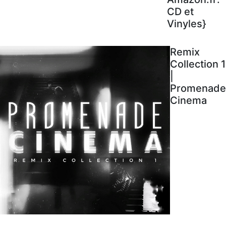
CD et
Vinyles}
Remix
Collection 1
|
Promenade
Cinema