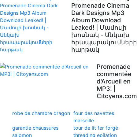
Promenade Cinema
Dark Designs Mp3
Album Download
Leaked! | Մամուլի
խոսնակ - Անկախ
հրապարակումների
հարթակ
Promenade
commentée
d'Arcueil en
MP3! |
Citoyens.com
robe de chambre dragon
four des navettes
marseille
garantie chaussures
tour de lit fer forgé
salomon
threading epilation