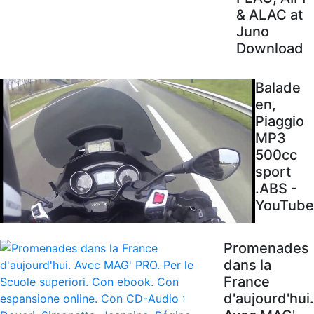
& ALAC at
Juno
Download
Balade
en,
Piaggio
MP3
500cc
sport
.ABS -
YouTube
Promenades
dans la
France
d'aujourd'hui.