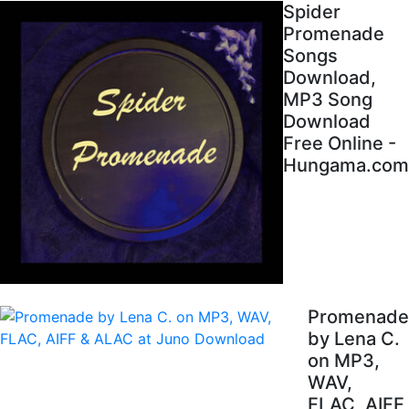
Spider
Promenade
Songs
Download,
MP3 Song
Download
Free Online -
Hungama.com
Promenade
by Lena C.
on MP3,
WAV,
FLAC, AIFF