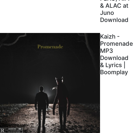
& ALAC at
Juno
Download
Kaizh -
Promenade
MP3
Download
& Lyrics |
Boomplay