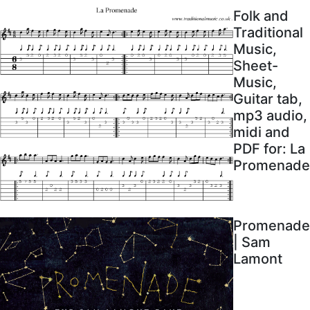
Folk and
Traditional
Music,
Sheet-
Music,
Guitar tab,
mp3 audio,
midi and
PDF for: La
Promenade
Promenade
| Sam
Lamont