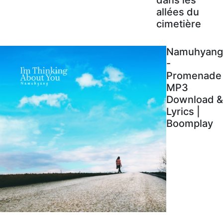
allées du
cimetière
Namuhyang
-
Promenade
MP3
Download &
Lyrics |
Boomplay