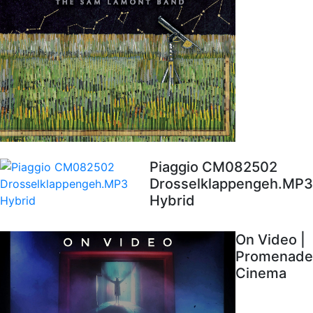
Piaggio CM082502
Drosselklappengeh.MP3
Hybrid
On Video |
Promenade
Cinema