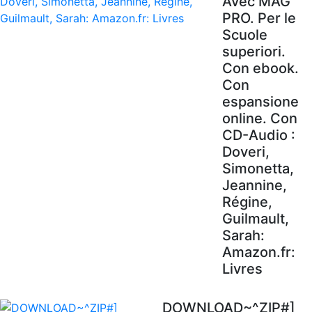
Avec MAG'
PRO. Per le
Scuole
superiori.
Con ebook.
Con
espansione
online. Con
CD-Audio :
Doveri,
Simonetta,
Jeannine,
Régine,
Guilmault,
Sarah:
Amazon.fr:
Livres
DOWNLOAD~^ZIP#]