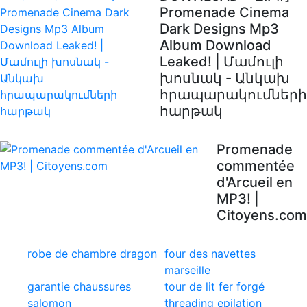
Promenade Cinema
Dark Designs Mp3
Album Download
Leaked! | Մամուլի
խոսնակ - Անկախ
հրապարակումների
հարթակ
Promenade
commentée
d'Arcueil en
MP3! |
Citoyens.com
robe de chambre dragon
four des navettes
marseille
garantie chaussures
tour de lit fer forgé
salomon
threading epilation