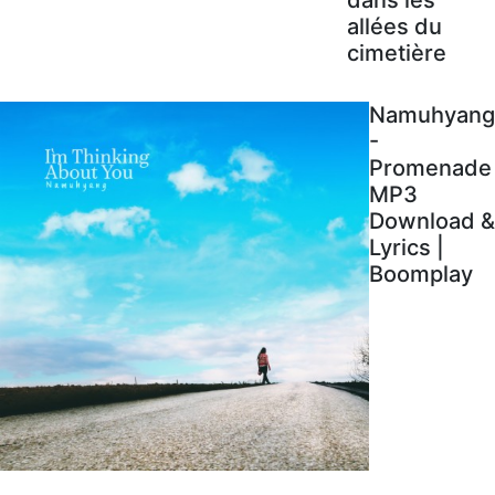
allées du
cimetière
Namuhyang
-
Promenade
MP3
Download &
Lyrics |
Boomplay