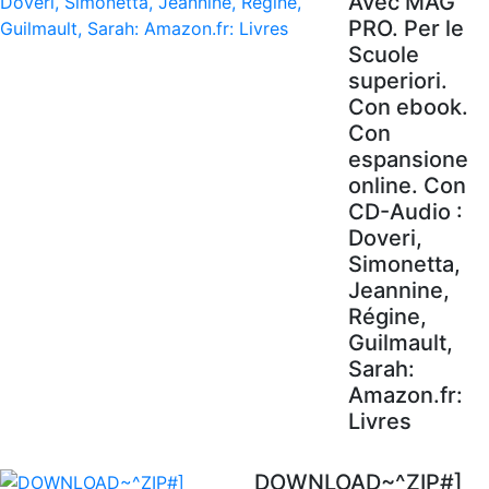
Avec MAG'
PRO. Per le
Scuole
superiori.
Con ebook.
Con
espansione
online. Con
CD-Audio :
Doveri,
Simonetta,
Jeannine,
Régine,
Guilmault,
Sarah:
Amazon.fr:
Livres
DOWNLOAD~^ZIP#]