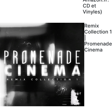
CD et
Vinyles}
Remix
Collection 1
|
Promenade
Cinema