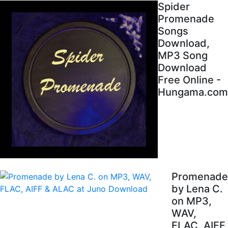
Spider
Promenade
Songs
Download,
MP3 Song
Download
Free Online -
Hungama.com
Promenade
by Lena C.
on MP3,
WAV,
FLAC, AIFF