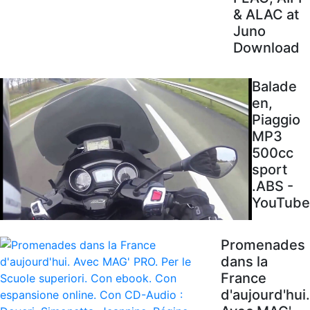
& ALAC at
Juno
Download
Balade
en,
Piaggio
MP3
500cc
sport
.ABS -
YouTube
Promenades
dans la
France
d'aujourd'hui.