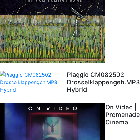
Piaggio CM082502
Drosselklappengeh.MP3
Hybrid
On Video |
Promenade
Cinema