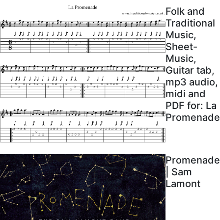
Folk and
Traditional
Music,
Sheet-
Music,
Guitar tab,
mp3 audio,
midi and
PDF for: La
Promenade
Promenade
| Sam
Lamont