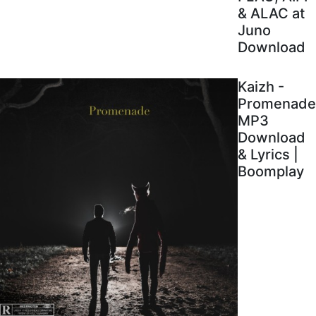
& ALAC at
Juno
Download
Kaizh -
Promenade
MP3
Download
& Lyrics |
Boomplay